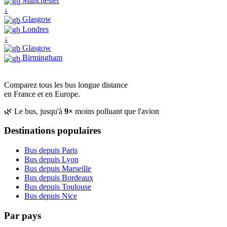
Manchester
↓
Glasgow
Londres
↓
Glasgow
Birmingham
Comparez tous les bus longue distance
en France et en Europe.
🌿 Le bus, jusqu'à
9×
moins polluant que l'avion
Destinations populaires
Bus depuis Paris
Bus depuis Lyon
Bus depuis Marseille
Bus depuis Bordeaux
Bus depuis Toulouse
Bus depuis Nice
Par pays