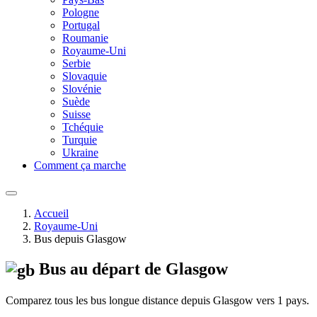
Pologne
Portugal
Roumanie
Royaume-Uni
Serbie
Slovaquie
Slovénie
Suède
Suisse
Tchéquie
Turquie
Ukraine
Comment ça marche
Accueil
Royaume-Uni
Bus depuis Glasgow
Bus au départ de Glasgow
Comparez tous les bus longue distance depuis Glasgow vers 1 pays.