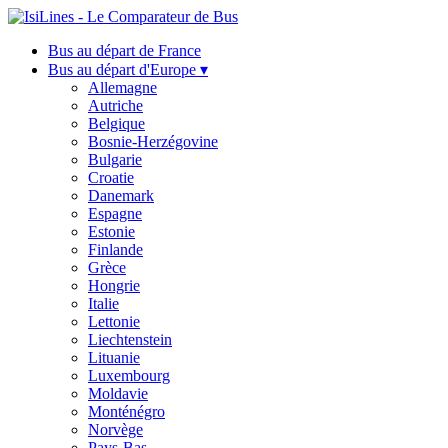
Bus au départ de France
Bus au départ d'Europe ▾
Allemagne
Autriche
Belgique
Bosnie-Herzégovine
Bulgarie
Croatie
Danemark
Espagne
Estonie
Finlande
Grèce
Hongrie
Italie
Lettonie
Liechtenstein
Lituanie
Luxembourg
Moldavie
Monténégro
Norvège
Pays-Bas