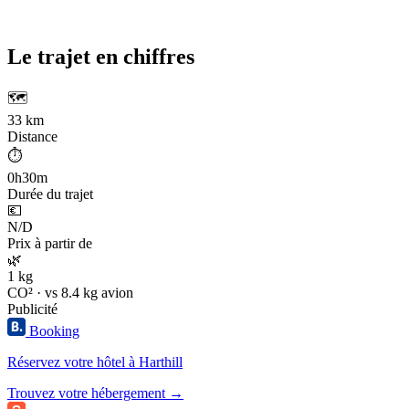
Le trajet en chiffres
🗺️
33 km
Distance
⏱️
0h30m
Durée du trajet
💶
N/D
Prix à partir de
🌿
1 kg
CO² · vs 8.4 kg avion
Publicité
Booking
Réservez votre hôtel à Harthill
Trouvez votre hébergement →