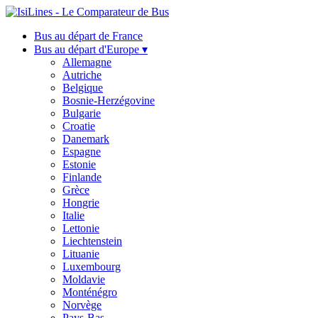
Bus au départ de France
Bus au départ d'Europe ▾
Allemagne
Autriche
Belgique
Bosnie-Herzégovine
Bulgarie
Croatie
Danemark
Espagne
Estonie
Finlande
Grèce
Hongrie
Italie
Lettonie
Liechtenstein
Lituanie
Luxembourg
Moldavie
Monténégro
Norvège
Pays-Bas