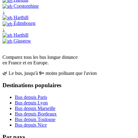
Corstorphine
↓
Harthill
Édimbourg
↓
Harthill
Glasgow
Comparez tous les bus longue distance
en France et en Europe.
🌿 Le bus, jusqu'à
9×
moins polluant que l'avion
Destinations populaires
Bus depuis Paris
Bus depuis Lyon
Bus depuis Marseille
Bus depuis Bordeaux
Bus depuis Toulouse
Bus depuis Nice
Par pays