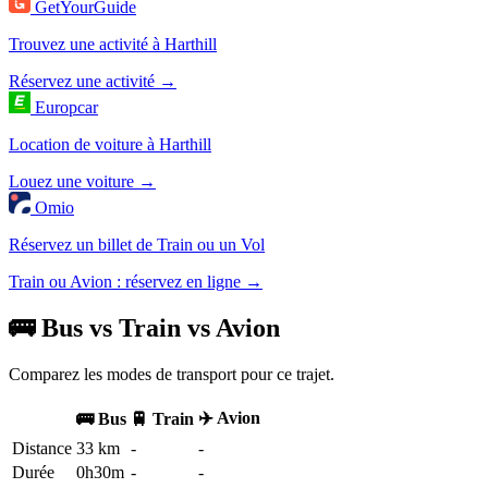
GetYourGuide
Trouvez une activité à Harthill
Réservez une activité →
Europcar
Location de voiture à Harthill
Louez une voiture →
Omio
Réservez un billet de Train ou un Vol
Train ou Avion : réservez en ligne →
🚌 Bus vs Train vs Avion
Comparez les modes de transport pour ce trajet.
✈️ Avion
🚌 Bus
🚆 Train
Distance
33 km
-
-
Durée
0h30m
-
-