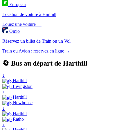
Europcar
Location de voiture à Harthill
Louez une voiture →
Omio
Réservez un billet de Train ou un Vol
Train ou Avion : réservez en ligne →
🔄 Bus au départ de Harthill
↓
Harthill
Livingston
↓
Harthill
Newhouse
↓
Harthill
Ratho
↓
Harthill