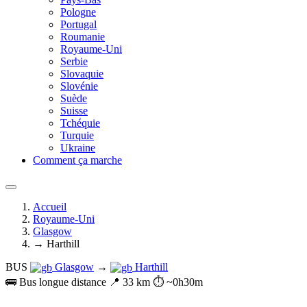
Pologne
Portugal
Roumanie
Royaume-Uni
Serbie
Slovaquie
Slovénie
Suède
Suisse
Tchéquie
Turquie
Ukraine
Comment ça marche
Accueil
Royaume-Uni
Glasgow
→ Harthill
BUS
Glasgow
→
Harthill
🚌 Bus longue distance
📍 33 km
⏱️ ~0h30m