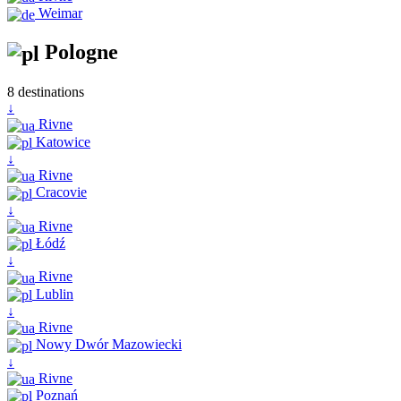
Weimar
Pologne
8 destinations
↓
Rivne
Katowice
↓
Rivne
Cracovie
↓
Rivne
Łódź
↓
Rivne
Lublin
↓
Rivne
Nowy Dwór Mazowiecki
↓
Rivne
Poznań