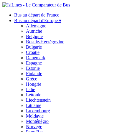
Bus au départ de France
Bus au départ d'Europe ▾
Allemagne
Autriche
Belgique
Bosnie-Herzégovine
Bulgarie
Croatie
Danemark
Espagne
Estonie
Finlande
Grèce
Hongrie
Italie
Lettonie
Liechtenstein
Lituanie
Luxembourg
Moldavie
Monténégro
Norvège
Pays-Bas