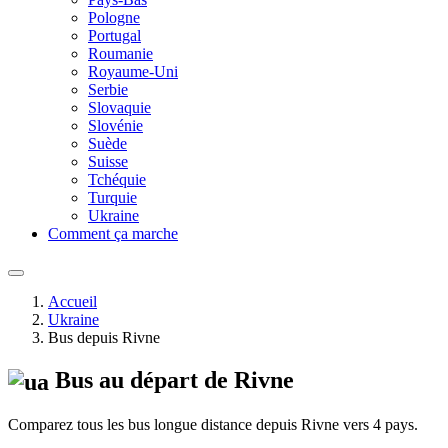
Pologne
Portugal
Roumanie
Royaume-Uni
Serbie
Slovaquie
Slovénie
Suède
Suisse
Tchéquie
Turquie
Ukraine
Comment ça marche
Accueil
Ukraine
Bus depuis Rivne
Bus au départ de Rivne
Comparez tous les bus longue distance depuis Rivne vers 4 pays.