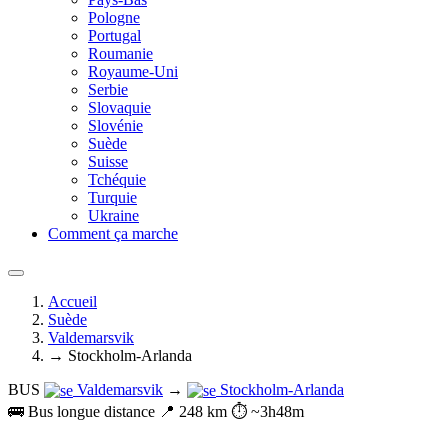
Pologne
Portugal
Roumanie
Royaume-Uni
Serbie
Slovaquie
Slovénie
Suède
Suisse
Tchéquie
Turquie
Ukraine
Comment ça marche
Accueil
Suède
Valdemarsvik
→ Stockholm-Arlanda
BUS
Valdemarsvik
→
Stockholm-Arlanda
🚌 Bus longue distance
📍 248 km
⏱️ ~3h48m