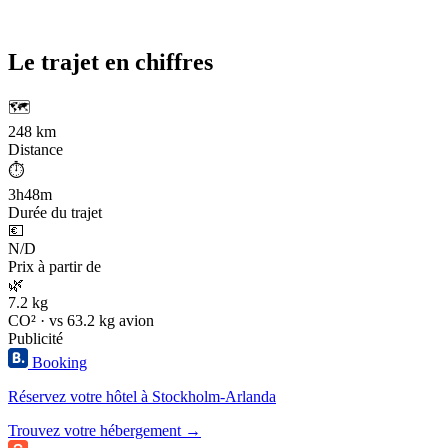
Le trajet en chiffres
🗺️
248 km
Distance
⏱️
3h48m
Durée du trajet
💶
N/D
Prix à partir de
🌿
7.2 kg
CO² · vs 63.2 kg avion
Publicité
Booking
Réservez votre hôtel à Stockholm-Arlanda
Trouvez votre hébergement →