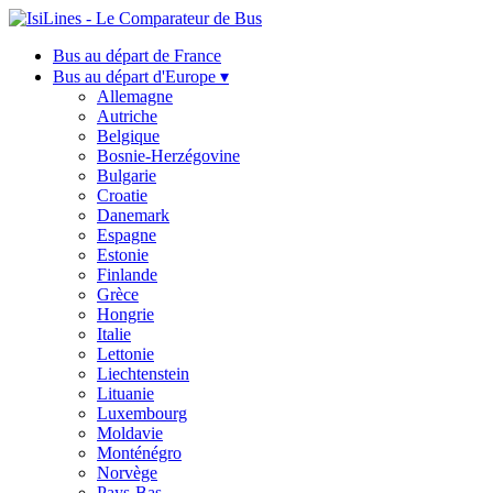
Bus au départ de France
Bus au départ d'Europe ▾
Allemagne
Autriche
Belgique
Bosnie-Herzégovine
Bulgarie
Croatie
Danemark
Espagne
Estonie
Finlande
Grèce
Hongrie
Italie
Lettonie
Liechtenstein
Lituanie
Luxembourg
Moldavie
Monténégro
Norvège
Pays-Bas