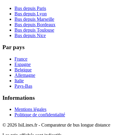
Bus depuis Paris
Bus depuis Lyon
Bus depuis Marseille
Bus depuis Bordeaux
Bus depuis Toulouse
Bus depuis Nice
Par pays
France
Espagne
Belgique
Allemagne
Italie
Pays-Bas
Informations
Mentions légales
Politique de confidentialité
© 2026 IsiLines.fr - Comparateur de bus longue distance