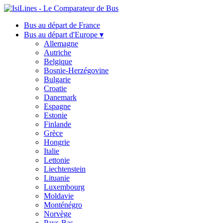
Bus au départ de France
Bus au départ d'Europe ▾
Allemagne
Autriche
Belgique
Bosnie-Herzégovine
Bulgarie
Croatie
Danemark
Espagne
Estonie
Finlande
Grèce
Hongrie
Italie
Lettonie
Liechtenstein
Lituanie
Luxembourg
Moldavie
Monténégro
Norvège
Pays-Bas