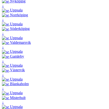
Nyköping
↓
Uppsala
Norrköping
↓
Uppsala
Söderköping
↓
Uppsala
Valdemarsvik
↓
Uppsala
Gamleby
↓
Uppsala
Västervik
↓
Uppsala
Blankaholm
↓
Uppsala
Misterhult
↓
Uppsala