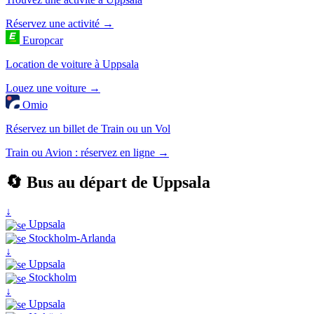
Réservez une activité →
Europcar
Location de voiture à Uppsala
Louez une voiture →
Omio
Réservez un billet de Train ou un Vol
Train ou Avion : réservez en ligne →
🔄 Bus au départ de Uppsala
↓
Uppsala
Stockholm-Arlanda
↓
Uppsala
Stockholm
↓
Uppsala