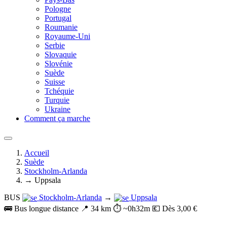
Pologne
Portugal
Roumanie
Royaume-Uni
Serbie
Slovaquie
Slovénie
Suède
Suisse
Tchéquie
Turquie
Ukraine
Comment ça marche
Accueil
Suède
Stockholm-Arlanda
→ Uppsala
BUS
Stockholm-Arlanda
→
Uppsala
🚌 Bus longue distance
📍 34 km
⏱️ ~0h32m
💶 Dès 3,00 €