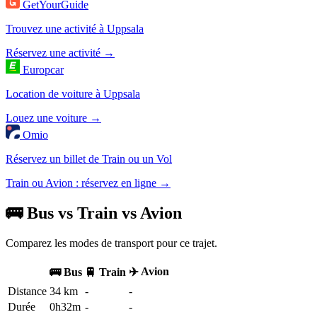
GetYourGuide
Trouvez une activité à Uppsala
Réservez une activité →
Europcar
Location de voiture à Uppsala
Louez une voiture →
Omio
Réservez un billet de Train ou un Vol
Train ou Avion : réservez en ligne →
🚌 Bus vs Train vs Avion
Comparez les modes de transport pour ce trajet.
✈️ Avion
🚌 Bus
🚆 Train
Distance
34 km
-
-
Durée
0h32m
-
-