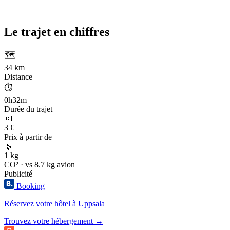
Le trajet en chiffres
🗺️
34 km
Distance
⏱️
0h32m
Durée du trajet
💶
3 €
Prix à partir de
🌿
1 kg
CO² · vs 8.7 kg avion
Publicité
Booking
Réservez votre hôtel à Uppsala
Trouvez votre hébergement →