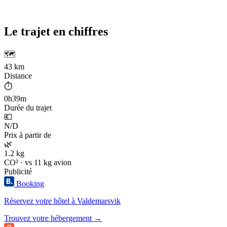
Le trajet en chiffres
🗺️
43 km
Distance
⏱️
0h39m
Durée du trajet
💶
N/D
Prix à partir de
🌿
1.2 kg
CO² · vs 11 kg avion
Publicité
Booking
Réservez votre hôtel à Valdemarsvik
Trouvez votre hébergement →