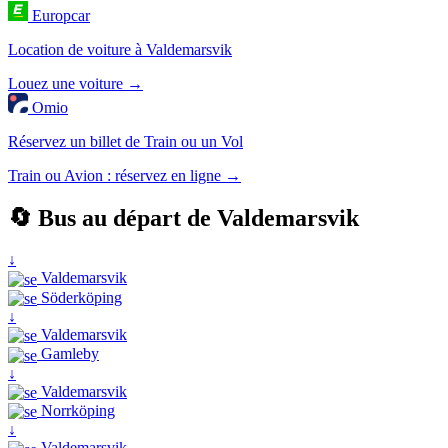
Europcar
Location de voiture à Valdemarsvik
Louez une voiture →
Omio
Réservez un billet de Train ou un Vol
Train ou Avion : réservez en ligne →
🔄 Bus au départ de Valdemarsvik
↓
Valdemarsvik
Söderköping
↓
Valdemarsvik
Gamleby
↓
Valdemarsvik
Norrköping
↓
Valdemarsvik