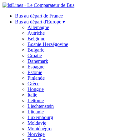
Bus au départ de France
Bus au départ d'Europe ▾
Allemagne
Autriche
Belgique
Bosnie-Herzégovine
Bulgarie
Croatie
Danemark
Espagne
Estonie
Finlande
Grèce
Hongrie
Italie
Lettonie
Liechtenstein
Lituanie
Luxembourg
Moldavie
Monténégro
Norvège
Pays-Bas