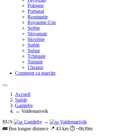
Pologne
Portugal
Roumanie
Royaume-Uni
Serbie
Slovaquie
Slovénie
Suède
Suisse
Tchéquie
Turquie
Ukraine
Comment ça marche
Accueil
Suède
Gamleby
→ Valdemarsvik
BUS
Gamleby
→
Valdemarsvik
🚌 Bus longue distance
📍 43 km
⏱️ ~0h39m