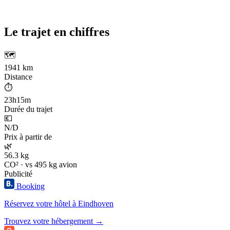
Le trajet en chiffres
🗺️
1941 km
Distance
⏱️
23h15m
Durée du trajet
💶
N/D
Prix à partir de
🌿
56.3 kg
CO² · vs 495 kg avion
Publicité
Booking
Réservez votre hôtel à Eindhoven
Trouvez votre hébergement →