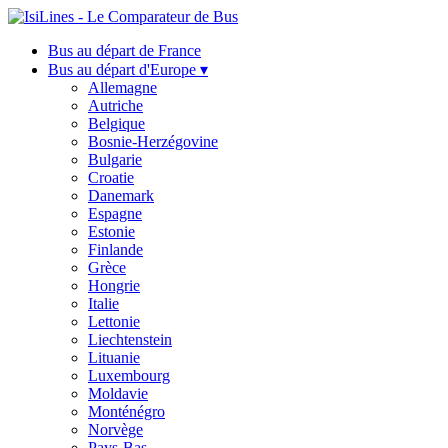
Bus au départ de France
Bus au départ d'Europe ▾
Allemagne
Autriche
Belgique
Bosnie-Herzégovine
Bulgarie
Croatie
Danemark
Espagne
Estonie
Finlande
Grèce
Hongrie
Italie
Lettonie
Liechtenstein
Lituanie
Luxembourg
Moldavie
Monténégro
Norvège
Pays-Bas