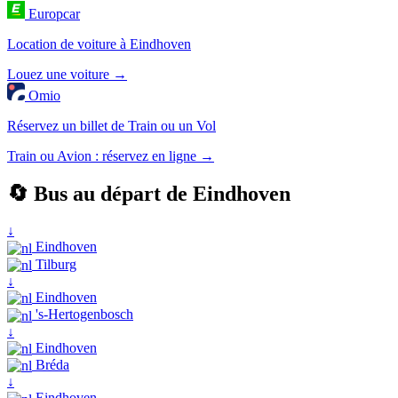
Europcar
Location de voiture à Eindhoven
Louez une voiture →
Omio
Réservez un billet de Train ou un Vol
Train ou Avion : réservez en ligne →
🔄 Bus au départ de Eindhoven
↓
Eindhoven
Tilburg
↓
Eindhoven
's-Hertogenbosch
↓
Eindhoven
Bréda
↓
Eindhoven