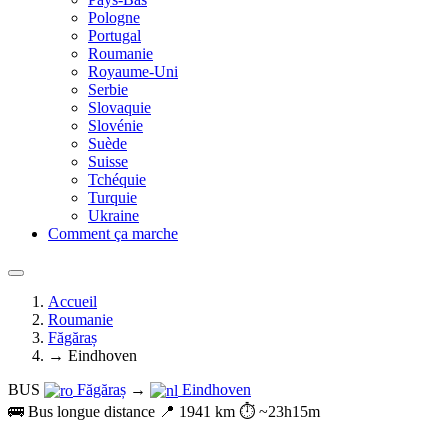
Pologne
Portugal
Roumanie
Royaume-Uni
Serbie
Slovaquie
Slovénie
Suède
Suisse
Tchéquie
Turquie
Ukraine
Comment ça marche
Accueil
Roumanie
Făgăraș
→ Eindhoven
BUS
Făgăraș
→
Eindhoven
🚌 Bus longue distance
📍 1941 km
⏱️ ~23h15m