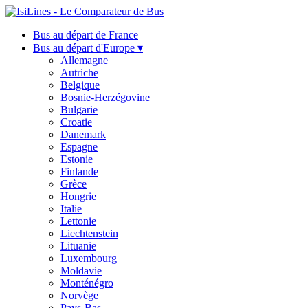
Bus au départ de France
Bus au départ d'Europe ▾
Allemagne
Autriche
Belgique
Bosnie-Herzégovine
Bulgarie
Croatie
Danemark
Espagne
Estonie
Finlande
Grèce
Hongrie
Italie
Lettonie
Liechtenstein
Lituanie
Luxembourg
Moldavie
Monténégro
Norvège
Pays-Bas