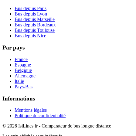
Bus depuis Paris
Bus depuis Lyon
Bus depuis Marseille
Bus depuis Bordeaux
Bus depuis Toulouse
Bus depuis Nice
Par pays
France
Espagne
Belgique
Allemagne
Italie
Pays-Bas
Informations
Mentions légales
Politique de confidentialité
© 2026 IsiLines.fr - Comparateur de bus longue distance