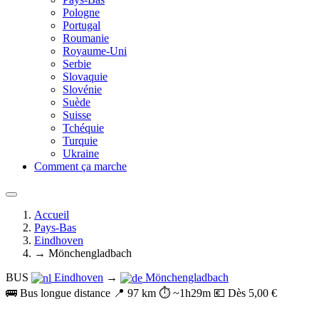
Pologne
Portugal
Roumanie
Royaume-Uni
Serbie
Slovaquie
Slovénie
Suède
Suisse
Tchéquie
Turquie
Ukraine
Comment ça marche
Accueil
Pays-Bas
Eindhoven
→ Mönchengladbach
BUS
Eindhoven
→
Mönchengladbach
🚌 Bus longue distance
📍 97 km
⏱️ ~1h29m
💶 Dès 5,00 €