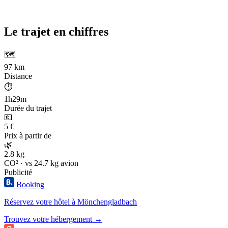
Le trajet en chiffres
🗺️
97 km
Distance
⏱️
1h29m
Durée du trajet
💶
5 €
Prix à partir de
🌿
2.8 kg
CO² · vs 24.7 kg avion
Publicité
Booking
Réservez votre hôtel à Mönchengladbach
Trouvez votre hébergement →