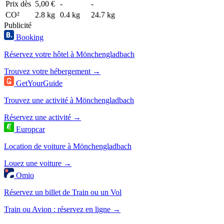
Prix dès
5,00 €
-
-
CO²
2.8 kg
0.4 kg
24.7 kg
Publicité
Booking
Réservez votre hôtel à Mönchengladbach
Trouvez votre hébergement →
GetYourGuide
Trouvez une activité à Mönchengladbach
Réservez une activité →
Europcar
Location de voiture à Mönchengladbach
Louez une voiture →
Omio
Réservez un billet de Train ou un Vol
Train ou Avion : réservez en ligne →