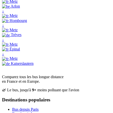
Metz
Arlon
↓
Metz
Hombourg
↓
Metz
Trèves
↓
Metz
Épinal
↓
Metz
Kaiserslautern
Comparez tous les bus longue distance
en France et en Europe.
🌿 Le bus, jusqu'à
9×
moins polluant que l'avion
Destinations populaires
Bus depuis Paris