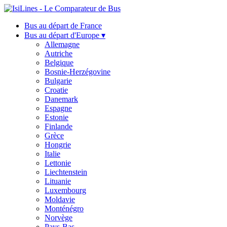
Bus au départ de France
Bus au départ d'Europe ▾
Allemagne
Autriche
Belgique
Bosnie-Herzégovine
Bulgarie
Croatie
Danemark
Espagne
Estonie
Finlande
Grèce
Hongrie
Italie
Lettonie
Liechtenstein
Lituanie
Luxembourg
Moldavie
Monténégro
Norvège
Pays-Bas