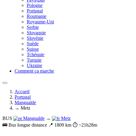
Pologne
Portugal
Roumanie
Royaume-Uni
Serbie
Slovaquie
Slovénie
Suède
Suisse
Tchéquie
Turquie
Ukraine
Comment ça marche
Accueil
Portugal
Mangualde
→ Metz
BUS
Mangualde
→
Metz
🚌 Bus longue distance
📍 1809 km
⏱️ ~21h28m