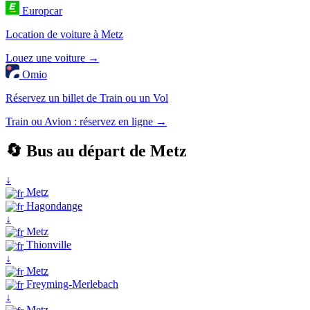
Europcar
Location de voiture à Metz
Louez une voiture →
Omio
Réservez un billet de Train ou un Vol
Train ou Avion : réservez en ligne →
🔄 Bus au départ de Metz
↓
Metz
Hagondange
↓
Metz
Thionville
↓
Metz
Freyming-Merlebach
↓
Metz