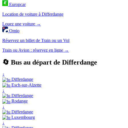
Europcar
Location de voiture à Differdange
Louez une voiture →
Omio
Réservez un billet de Train ou un Vol
Train ou Avion : réservez en ligne →
🔄 Bus au départ de Differdange
↓
Differdange
Esch-sur-Alzette
↓
Differdange
Rodange
↓
Differdange
Luxembourg
↓
Differdange