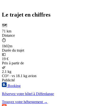
Le trajet en chiffres
🗺️
71 km
Distance
⏱️
1h02m
Durée du trajet
💶
19 €
Prix à partir de
🌿
2.1 kg
CO² · vs 18.1 kg avion
Publicité
Booking
Réservez votre hôtel à Differdange
Trouvez votre hébergement →