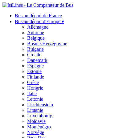
Bus au départ de France
Bus au départ d'Europe ▾
Allemagne
Autriche
Belgique
Bosnie-Herzégovine
Bulgarie
Croatie
Danemark
Espagne
Estonie
Finlande
Grèce
Hongrie
Italie
Lettonie
Liechtenstein
Lituanie
Luxembourg
Moldavie
Monténégro
Norvège
Pays-Bas