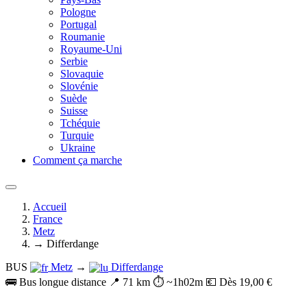
Pologne
Portugal
Roumanie
Royaume-Uni
Serbie
Slovaquie
Slovénie
Suède
Suisse
Tchéquie
Turquie
Ukraine
Comment ça marche
Accueil
France
Metz
→ Differdange
BUS
Metz
→
Differdange
🚌 Bus longue distance
📍 71 km
⏱️ ~1h02m
💶 Dès 19,00 €