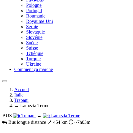
Pologne
Portugal
Roumanie
Royaume-Uni
Serbie
Slovaquie
Slovénie
Suède
Suisse
Tchéquie
Turquie
Ukraine
Comment ça marche
Accueil
Italie
Trapani
→ Lamezia Terme
BUS
Trapani
→
Lamezia Terme
🚌 Bus longue distance
📍 454 km
⏱️ ~7h03m