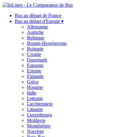
Bus au départ de France
Bus au départ d'Europe ▾
Allemagne
Autriche
Belgique
Bosnie-Herzégovine
Bulgarie
Croatie
Danemark
Espagne
Estonie
Finlande
Grèce
Hongrie
Italie
Lettonie
Liechtenstein
Lituanie
Luxembourg
Moldavie
Monténégro
Norvège
Pays-Bas