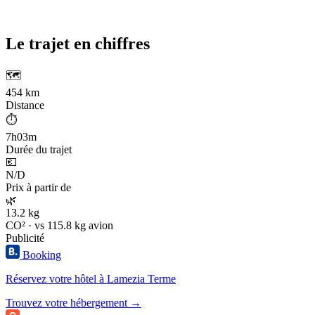
Le trajet en chiffres
🗺️
454 km
Distance
⏱️
7h03m
Durée du trajet
💶
N/D
Prix à partir de
🌿
13.2 kg
CO² · vs 115.8 kg avion
Publicité
Booking
Réservez votre hôtel à Lamezia Terme
Trouvez votre hébergement →