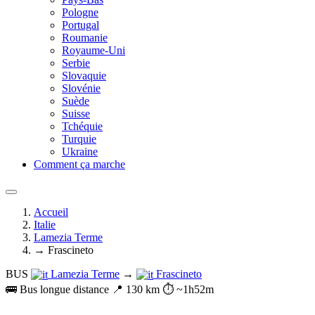
Pologne
Portugal
Roumanie
Royaume-Uni
Serbie
Slovaquie
Slovénie
Suède
Suisse
Tchéquie
Turquie
Ukraine
Comment ça marche
Accueil
Italie
Lamezia Terme
→ Frascineto
BUS
Lamezia Terme
→
Frascineto
🚌 Bus longue distance
📍 130 km
⏱️ ~1h52m