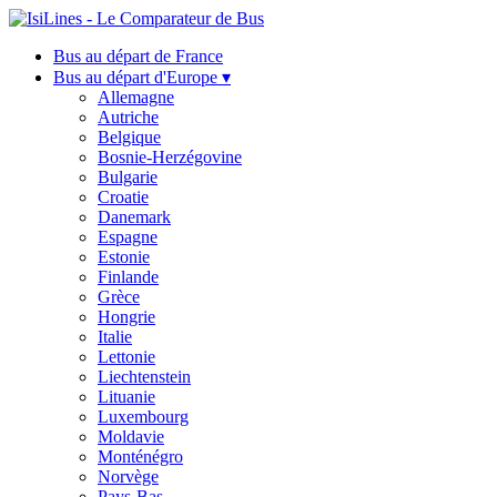
Bus au départ de France
Bus au départ d'Europe ▾
Allemagne
Autriche
Belgique
Bosnie-Herzégovine
Bulgarie
Croatie
Danemark
Espagne
Estonie
Finlande
Grèce
Hongrie
Italie
Lettonie
Liechtenstein
Lituanie
Luxembourg
Moldavie
Monténégro
Norvège
Pays-Bas