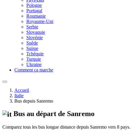
Pologne
Portugal
Roumanie
Royaume-Uni
Serbie
Slovaquie
Slovénie
Suède
Suisse
Tchéquie
Turquie
Ukraine
Comment ça marche
Accueil
Italie
Bus depuis Sanremo
Bus au départ de Sanremo
Comparez tous les bus longue distance depuis Sanremo vers 8 pays.