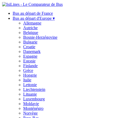
Bus au départ de France
Bus au départ d'Europe ▾
Allemagne
Autriche
Belgique
Bosnie-Herzégovine
Bulgarie
Croatie
Danemark
Espagne
Estonie
Finlande
Grèce
Hongrie
Italie
Lettonie
Liechtenstein
Lituanie
Luxembourg
Moldavie
Monténégro
Norvège
Pays-Bas