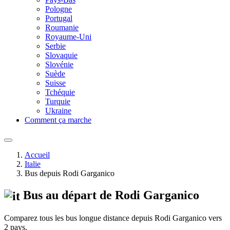
Pologne
Portugal
Roumanie
Royaume-Uni
Serbie
Slovaquie
Slovénie
Suède
Suisse
Tchéquie
Turquie
Ukraine
Comment ça marche
Accueil
Italie
Bus depuis Rodi Garganico
Bus au départ de Rodi Garganico
Comparez tous les bus longue distance depuis Rodi Garganico vers
2 pays.