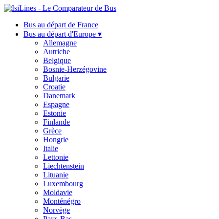
Bus au départ de France
Bus au départ d'Europe ▾
Allemagne
Autriche
Belgique
Bosnie-Herzégovine
Bulgarie
Croatie
Danemark
Espagne
Estonie
Finlande
Grèce
Hongrie
Italie
Lettonie
Liechtenstein
Lituanie
Luxembourg
Moldavie
Monténégro
Norvège
Pays-Bas