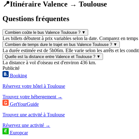
📍
Itinéraire Valence → Toulouse
Questions fréquentes
Combien coûte le bus Valence Toulouse ?
▼
Les billets débutent à prix variables selon la date. Comparez en temps 
Combien de temps dure le trajet en bus Valence Toulouse ?
▼
La durée estimée est de 5h06m. Elle varie selon les arrêts et les condit
Quelle est la distance entre Valence et Toulouse ?
▼
La distance à vol d'oiseau est d'environ 436 km.
Publicité
Booking
Réservez votre hôtel à Toulouse
Trouvez votre hébergement →
GetYourGuide
Trouvez une activité à Toulouse
Réservez une activité →
Europcar