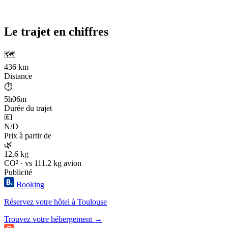
Le trajet en chiffres
🗺️
436 km
Distance
⏱️
5h06m
Durée du trajet
💶
N/D
Prix à partir de
🌿
12.6 kg
CO² · vs 111.2 kg avion
Publicité
Booking
Réservez votre hôtel à Toulouse
Trouvez votre hébergement →