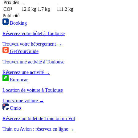
Prix dès
-
-
-
CO²
12.6 kg
1.7 kg
111.2 kg
Publicité
Booking
Réservez votre hôtel à Toulouse
Trouvez votre hébergement →
GetYourGuide
Trouvez une activité à Toulouse
Réservez une activité →
Europcar
Location de voiture à Toulouse
Louez une voiture →
Omio
Réservez un billet de Train ou un Vol
Train ou Avion : réservez en ligne →