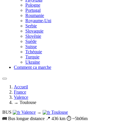
Pologne
Portugal
Roumanie
Royaume-Uni
Serbie
Slovaquie
Slovénie
Suède
Suisse
Tchéquie
Turquie
Ukraine
Comment ça marche
Accueil
France
Valence
→ Toulouse
BUS
Valence
→
Toulouse
🚌 Bus longue distance
📍 436 km
⏱️ ~5h06m