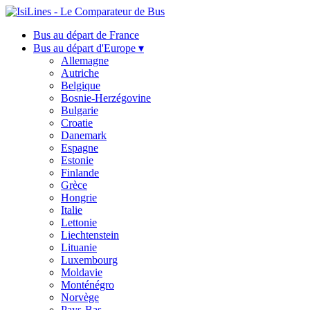
Bus au départ de France
Bus au départ d'Europe ▾
Allemagne
Autriche
Belgique
Bosnie-Herzégovine
Bulgarie
Croatie
Danemark
Espagne
Estonie
Finlande
Grèce
Hongrie
Italie
Lettonie
Liechtenstein
Lituanie
Luxembourg
Moldavie
Monténégro
Norvège
Pays-Bas