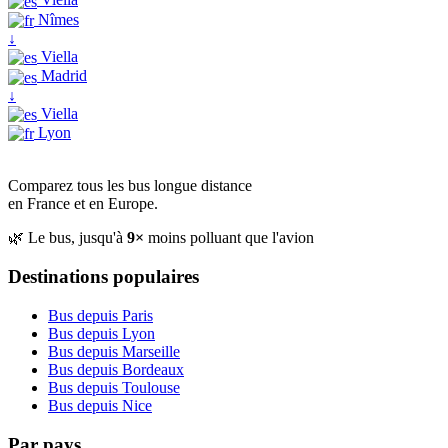
Nîmes
↓
Viella
Madrid
↓
Viella
Lyon
Comparez tous les bus longue distance
en France et en Europe.
🌿 Le bus, jusqu'à
9×
moins polluant que l'avion
Destinations populaires
Bus depuis Paris
Bus depuis Lyon
Bus depuis Marseille
Bus depuis Bordeaux
Bus depuis Toulouse
Bus depuis Nice
Par pays