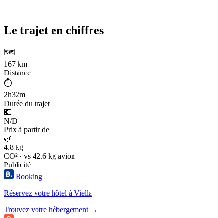
Le trajet en chiffres
🗺️
167 km
Distance
⏱️
2h32m
Durée du trajet
💶
N/D
Prix à partir de
🌿
4.8 kg
CO² · vs 42.6 kg avion
Publicité
Booking
Réservez votre hôtel à Viella
Trouvez votre hébergement →