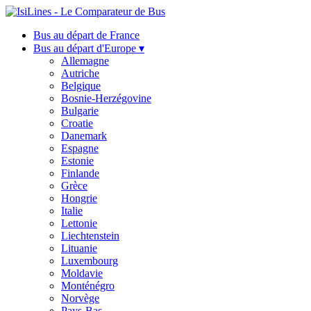
Bus au départ de France
Bus au départ d'Europe ▾
Allemagne
Autriche
Belgique
Bosnie-Herzégovine
Bulgarie
Croatie
Danemark
Espagne
Estonie
Finlande
Grèce
Hongrie
Italie
Lettonie
Liechtenstein
Lituanie
Luxembourg
Moldavie
Monténégro
Norvège
Pays-Bas