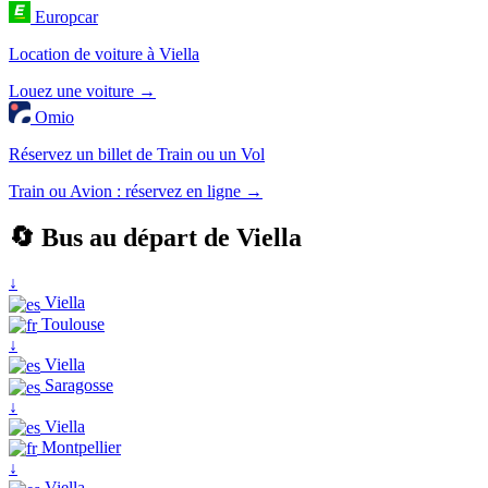
Europcar
Location de voiture à Viella
Louez une voiture →
Omio
Réservez un billet de Train ou un Vol
Train ou Avion : réservez en ligne →
🔄 Bus au départ de Viella
↓
Viella
Toulouse
↓
Viella
Saragosse
↓
Viella
Montpellier
↓
Viella