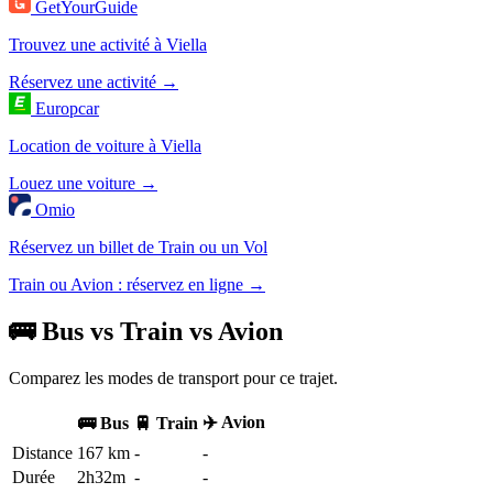
GetYourGuide
Trouvez une activité à Viella
Réservez une activité →
Europcar
Location de voiture à Viella
Louez une voiture →
Omio
Réservez un billet de Train ou un Vol
Train ou Avion : réservez en ligne →
🚌 Bus vs Train vs Avion
Comparez les modes de transport pour ce trajet.
✈️ Avion
🚌 Bus
🚆 Train
Distance
167 km
-
-
Durée
2h32m
-
-