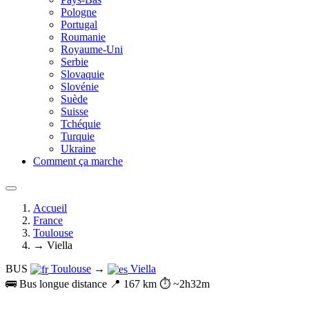
Pologne
Portugal
Roumanie
Royaume-Uni
Serbie
Slovaquie
Slovénie
Suède
Suisse
Tchéquie
Turquie
Ukraine
Comment ça marche
Accueil
France
Toulouse
→ Viella
BUS
Toulouse
→
Viella
🚌 Bus longue distance
📍 167 km
⏱️ ~2h32m