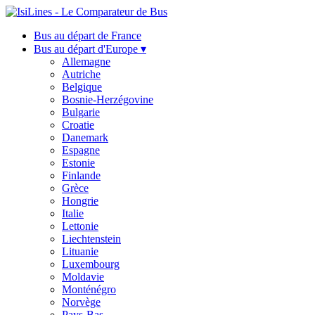
Bus au départ de France
Bus au départ d'Europe ▾
Allemagne
Autriche
Belgique
Bosnie-Herzégovine
Bulgarie
Croatie
Danemark
Espagne
Estonie
Finlande
Grèce
Hongrie
Italie
Lettonie
Liechtenstein
Lituanie
Luxembourg
Moldavie
Monténégro
Norvège
Pays-Bas