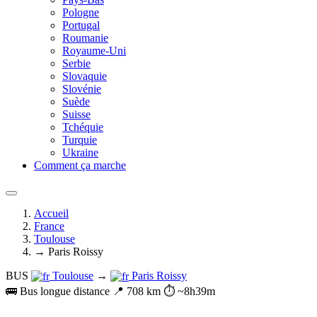
Pologne
Portugal
Roumanie
Royaume-Uni
Serbie
Slovaquie
Slovénie
Suède
Suisse
Tchéquie
Turquie
Ukraine
Comment ça marche
Accueil
France
Toulouse
→ Paris Roissy
BUS
Toulouse
→
Paris Roissy
🚌 Bus longue distance
📍 708 km
⏱️ ~8h39m