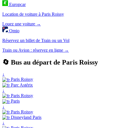
Europcar
Location de voiture à Paris Roissy
Louez une voiture →
Omio
Réservez un billet de Train ou un Vol
Train ou Avion : réservez en ligne →
🔄 Bus au départ de Paris Roissy
↓
Paris Roissy
Parc Astérix
↓
Paris Roissy
Paris
↓
Paris Roissy
Disneyland Paris
↓
Paris Roissy