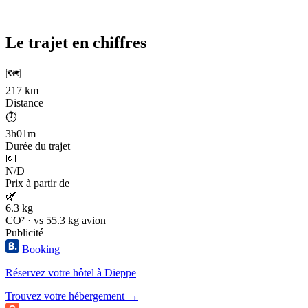
Le trajet en chiffres
🗺️
217 km
Distance
⏱️
3h01m
Durée du trajet
💶
N/D
Prix à partir de
🌿
6.3 kg
CO² · vs 55.3 kg avion
Publicité
Booking
Réservez votre hôtel à Dieppe
Trouvez votre hébergement →