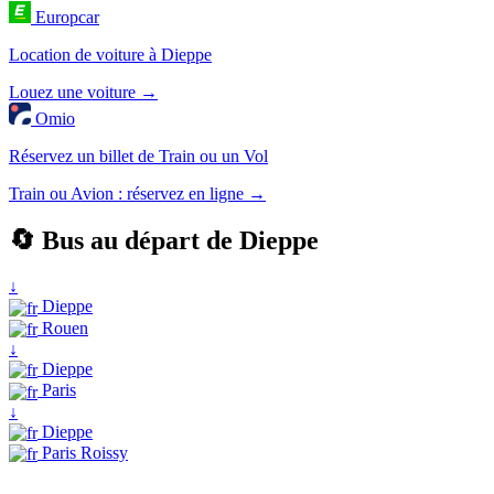
Europcar
Location de voiture à Dieppe
Louez une voiture →
Omio
Réservez un billet de Train ou un Vol
Train ou Avion : réservez en ligne →
🔄 Bus au départ de Dieppe
↓
Dieppe
Rouen
↓
Dieppe
Paris
↓
Dieppe
Paris Roissy