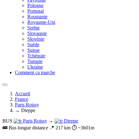
Pologne
Portugal
Roumanie
Royaume-Uni
Serbie
Slovaquie
Slovénie
Suède
Suisse
Tchéquie
Turquie
Ukraine
Comment ça marche
Accueil
France
Paris Roissy
→ Dieppe
BUS
Paris Roissy
→
Dieppe
🚌 Bus longue distance
📍 217 km
⏱️ ~3h01m