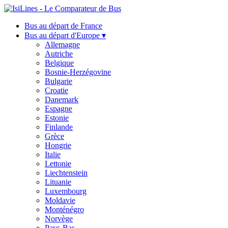
Bus au départ de France
Bus au départ d'Europe ▾
Allemagne
Autriche
Belgique
Bosnie-Herzégovine
Bulgarie
Croatie
Danemark
Espagne
Estonie
Finlande
Grèce
Hongrie
Italie
Lettonie
Liechtenstein
Lituanie
Luxembourg
Moldavie
Monténégro
Norvège
Pays-Bas