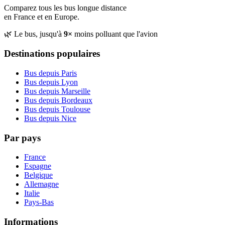
Comparez tous les bus longue distance
en France et en Europe.
🌿 Le bus, jusqu'à
9×
moins polluant que l'avion
Destinations populaires
Bus depuis Paris
Bus depuis Lyon
Bus depuis Marseille
Bus depuis Bordeaux
Bus depuis Toulouse
Bus depuis Nice
Par pays
France
Espagne
Belgique
Allemagne
Italie
Pays-Bas
Informations