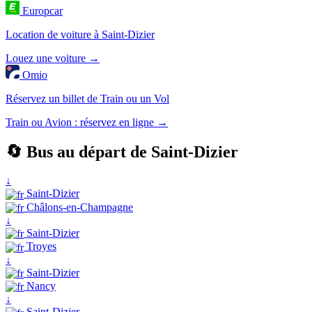
Europcar
Location de voiture à Saint-Dizier
Louez une voiture →
Omio
Réservez un billet de Train ou un Vol
Train ou Avion : réservez en ligne →
🔄 Bus au départ de Saint-Dizier
↓
Saint-Dizier
Châlons-en-Champagne
↓
Saint-Dizier
Troyes
↓
Saint-Dizier
Nancy
↓
Saint-Dizier