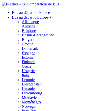
Bus au départ de France
Bus au départ d'Europe ▾
Allemagne
Autriche
Belgique
Bosnie-Herzégovine
Bulgarie
Croatie
Danemark
Espagne
Estonie
Finlande
Grèce
Hongrie
Italie
Lettonie
Liechtenstein
Lituanie
Luxembourg
Moldavie
Monténégro
Norvège
Pays-Bas