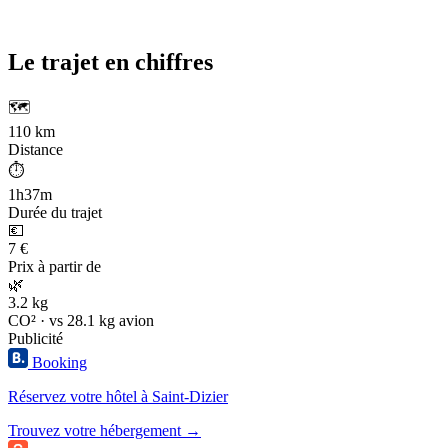
Le trajet en chiffres
🗺️
110 km
Distance
⏱️
1h37m
Durée du trajet
💶
7 €
Prix à partir de
🌿
3.2 kg
CO² · vs 28.1 kg avion
Publicité
Booking
Réservez votre hôtel à Saint-Dizier
Trouvez votre hébergement →