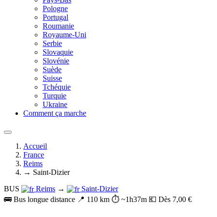
Pologne
Portugal
Roumanie
Royaume-Uni
Serbie
Slovaquie
Slovénie
Suède
Suisse
Tchéquie
Turquie
Ukraine
Comment ça marche
Accueil
France
Reims
→ Saint-Dizier
BUS
Reims
→
Saint-Dizier
🚌 Bus longue distance
📍 110 km
⏱️ ~1h37m
💶 Dès 7,00 €