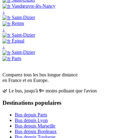
Vandœuvre-lès-Nancy
↓
Saint-Dizier
Reims
↓
Saint-Dizier
Épinal
↓
Saint-Dizier
Paris
Comparez tous les bus longue distance
en France et en Europe.
🌿 Le bus, jusqu'à
9×
moins polluant que l'avion
Destinations populaires
Bus depuis Paris
Bus depuis Lyon
Bus depuis Marseille
Bus depuis Bordeaux
Bus depuis Toulouse