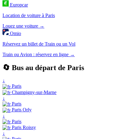
Europcar
Location de voiture à Paris
Louez une voiture →
Omio
Réservez un billet de Train ou un Vol
Train ou Avion : réservez en ligne →
🔄 Bus au départ de Paris
↓
Paris
Champigny-sur-Marne
↓
Paris
Paris Orly
↓
Paris
Paris Roissy
↓
Paris