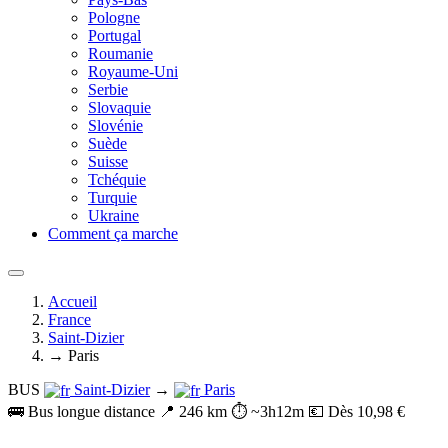
Pologne
Portugal
Roumanie
Royaume-Uni
Serbie
Slovaquie
Slovénie
Suède
Suisse
Tchéquie
Turquie
Ukraine
Comment ça marche
Accueil
France
Saint-Dizier
→ Paris
BUS
Saint-Dizier
→
Paris
🚌 Bus longue distance
📍 246 km
⏱️ ~3h12m
💶 Dès 10,98 €