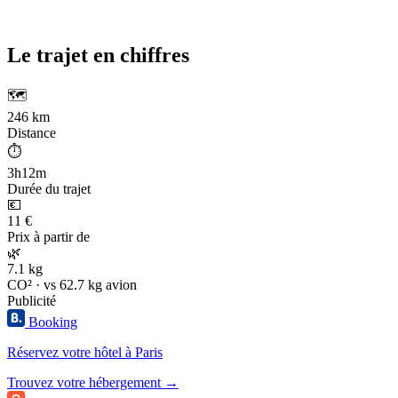
Le trajet en chiffres
🗺️
246 km
Distance
⏱️
3h12m
Durée du trajet
💶
11 €
Prix à partir de
🌿
7.1 kg
CO² · vs 62.7 kg avion
Publicité
Booking
Réservez votre hôtel à Paris
Trouvez votre hébergement →