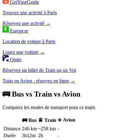
GetYourGuide
Trouvez une activité à Paris
Réservez une activité →
Europcar
Location de voiture à Paris
Louez une voiture →
Omio
Réservez un billet de Train ou un Vol
Train ou Avion : réservez en ligne →
🚌 Bus vs Train vs Avion
Comparez les modes de transport pour ce trajet.
✈️ Avion
🚌 Bus
🚆 Train
Distance
246 km
~258 km
-
Durée
3h12m
2h
-