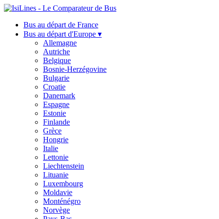
Bus au départ de France
Bus au départ d'Europe ▾
Allemagne
Autriche
Belgique
Bosnie-Herzégovine
Bulgarie
Croatie
Danemark
Espagne
Estonie
Finlande
Grèce
Hongrie
Italie
Lettonie
Liechtenstein
Lituanie
Luxembourg
Moldavie
Monténégro
Norvège
Pays-Bas