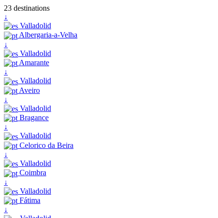
23 destinations
↓
Valladolid
Albergaria-a-Velha
↓
Valladolid
Amarante
↓
Valladolid
Aveiro
↓
Valladolid
Bragance
↓
Valladolid
Celorico da Beira
↓
Valladolid
Coimbra
↓
Valladolid
Fátima
↓