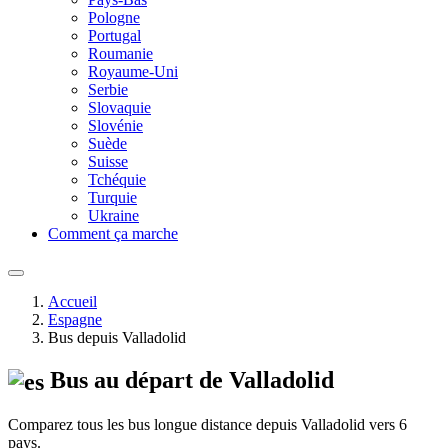
Pologne
Portugal
Roumanie
Royaume-Uni
Serbie
Slovaquie
Slovénie
Suède
Suisse
Tchéquie
Turquie
Ukraine
Comment ça marche
Accueil
Espagne
Bus depuis Valladolid
Bus au départ de Valladolid
Comparez tous les bus longue distance depuis Valladolid vers 6
pays.