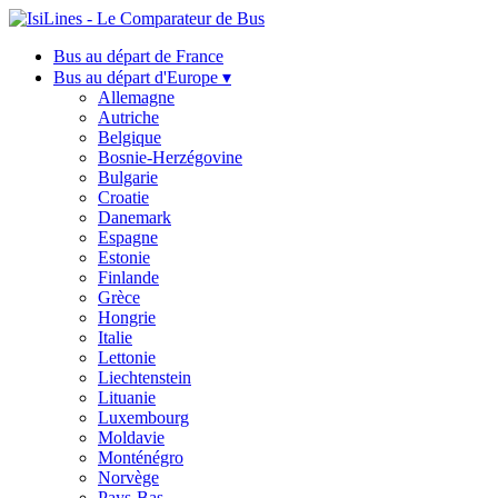
Bus au départ de France
Bus au départ d'Europe ▾
Allemagne
Autriche
Belgique
Bosnie-Herzégovine
Bulgarie
Croatie
Danemark
Espagne
Estonie
Finlande
Grèce
Hongrie
Italie
Lettonie
Liechtenstein
Lituanie
Luxembourg
Moldavie
Monténégro
Norvège
Pays-Bas