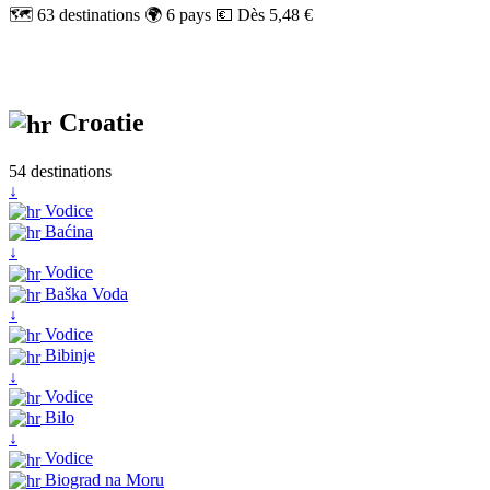
🗺️ 63 destinations
🌍 6 pays
💶 Dès 5,48 €
Croatie
54 destinations
↓
Vodice
Baćina
↓
Vodice
Baška Voda
↓
Vodice
Bibinje
↓
Vodice
Bilo
↓
Vodice
Biograd na Moru