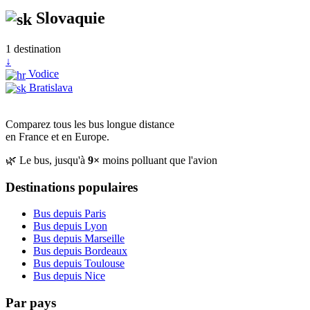
Slovaquie
1 destination
↓
Vodice
Bratislava
Comparez tous les bus longue distance
en France et en Europe.
🌿 Le bus, jusqu'à
9×
moins polluant que l'avion
Destinations populaires
Bus depuis Paris
Bus depuis Lyon
Bus depuis Marseille
Bus depuis Bordeaux
Bus depuis Toulouse
Bus depuis Nice
Par pays