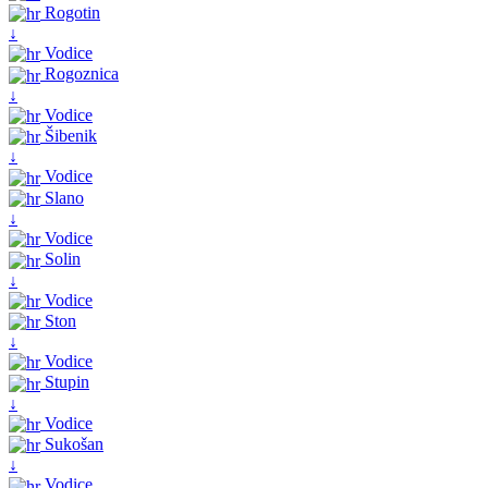
Rogotin
↓
Vodice
Rogoznica
↓
Vodice
Šibenik
↓
Vodice
Slano
↓
Vodice
Solin
↓
Vodice
Ston
↓
Vodice
Stupin
↓
Vodice
Sukošan
↓
Vodice