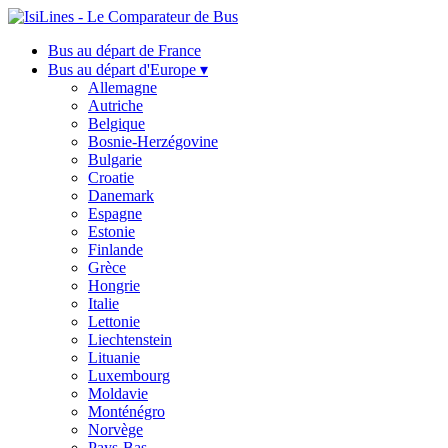
Bus au départ de France
Bus au départ d'Europe ▾
Allemagne
Autriche
Belgique
Bosnie-Herzégovine
Bulgarie
Croatie
Danemark
Espagne
Estonie
Finlande
Grèce
Hongrie
Italie
Lettonie
Liechtenstein
Lituanie
Luxembourg
Moldavie
Monténégro
Norvège
Pays-Bas