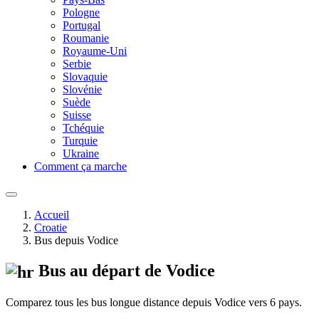
Pologne
Portugal
Roumanie
Royaume-Uni
Serbie
Slovaquie
Slovénie
Suède
Suisse
Tchéquie
Turquie
Ukraine
Comment ça marche
Accueil
Croatie
Bus depuis Vodice
Bus au départ de Vodice
Comparez tous les bus longue distance depuis Vodice vers 6 pays.