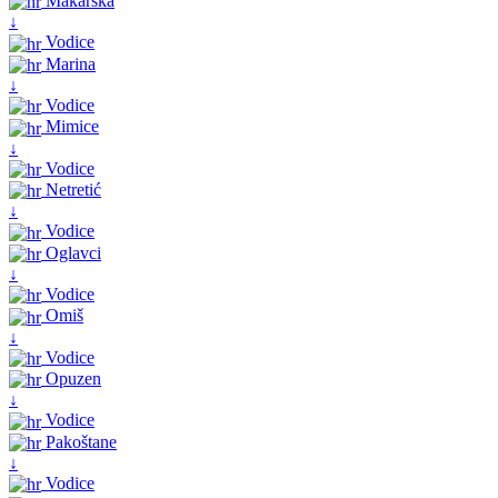
Makarska
↓
Vodice
Marina
↓
Vodice
Mimice
↓
Vodice
Netretić
↓
Vodice
Oglavci
↓
Vodice
Omiš
↓
Vodice
Opuzen
↓
Vodice
Pakoštane
↓
Vodice