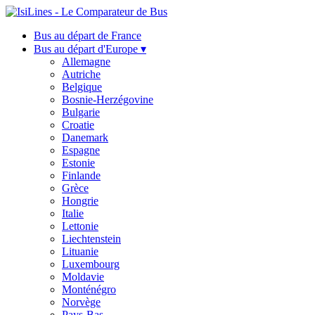
Bus au départ de France
Bus au départ d'Europe ▾
Allemagne
Autriche
Belgique
Bosnie-Herzégovine
Bulgarie
Croatie
Danemark
Espagne
Estonie
Finlande
Grèce
Hongrie
Italie
Lettonie
Liechtenstein
Lituanie
Luxembourg
Moldavie
Monténégro
Norvège
Pays-Bas