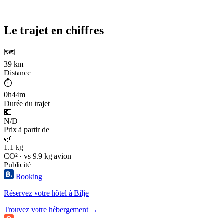
Le trajet en chiffres
🗺️
39 km
Distance
⏱️
0h44m
Durée du trajet
💶
N/D
Prix à partir de
🌿
1.1 kg
CO² · vs 9.9 kg avion
Publicité
Booking
Réservez votre hôtel à Bilje
Trouvez votre hébergement →