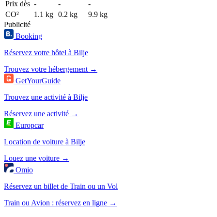
Prix dès
-
-
-
CO²
1.1 kg
0.2 kg
9.9 kg
Publicité
Booking
Réservez votre hôtel à Bilje
Trouvez votre hébergement →
GetYourGuide
Trouvez une activité à Bilje
Réservez une activité →
Europcar
Location de voiture à Bilje
Louez une voiture →
Omio
Réservez un billet de Train ou un Vol
Train ou Avion : réservez en ligne →