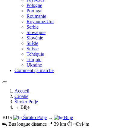
Pologne
Portugal
Roumanie
Royaume-Uni
Serbie
Slovaquie
Slovénie
Suède
Suisse
Tchéquie
Turquie
Ukraine
Comment ça marche
Accueil
Croatie
Široko Polje
→ Bilje
BUS
Široko Polje
→
Bilje
🚌 Bus longue distance
📍 39 km
⏱️ ~0h44m