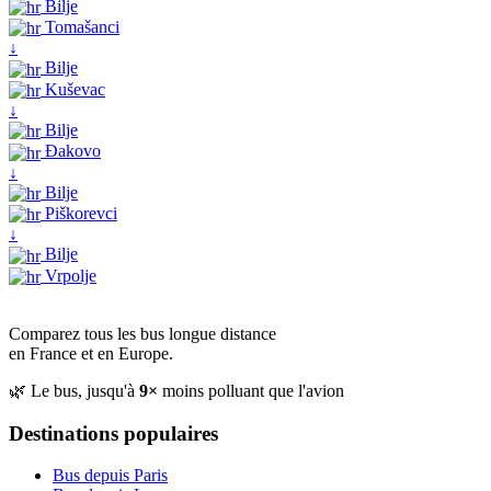
Bilje
Tomašanci
↓
Bilje
Kuševac
↓
Bilje
Đakovo
↓
Bilje
Piškorevci
↓
Bilje
Vrpolje
Comparez tous les bus longue distance
en France et en Europe.
🌿 Le bus, jusqu'à
9×
moins polluant que l'avion
Destinations populaires
Bus depuis Paris