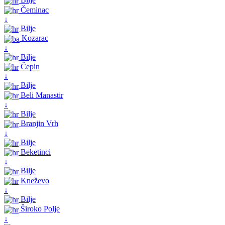
Čeminac
↓
Bilje
Kozarac
↓
Bilje
Čepin
↓
Bilje
Beli Manastir
↓
Bilje
Branjin Vrh
↓
Bilje
Beketinci
↓
Bilje
Kneževo
↓
Bilje
Široko Polje
↓