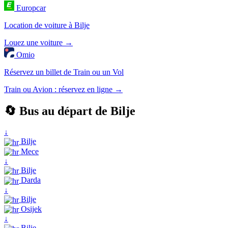
Europcar
Location de voiture à Bilje
Louez une voiture →
Omio
Réservez un billet de Train ou un Vol
Train ou Avion : réservez en ligne →
🔄 Bus au départ de Bilje
↓
Bilje
Mece
↓
Bilje
Darda
↓
Bilje
Osijek
↓
Bilje