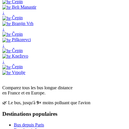
Čepin
Beli Manastir
↓
Čepin
Branjin Vrh
↓
Čepin
Piškorevci
↓
Čepin
Kneževo
↓
Čepin
Vrpolje
Comparez tous les bus longue distance
en France et en Europe.
🌿 Le bus, jusqu'à
9×
moins polluant que l'avion
Destinations populaires
Bus depuis Paris