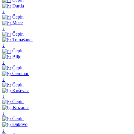
Darda
↓
Čepin
Mece
↓
Čepin
Tomašanci
↓
Čepin
Bilje
↓
Čepin
Čeminac
↓
Čepin
Kuševac
↓
Čepin
Kozarac
↓
Čepin
Đakovo
↓