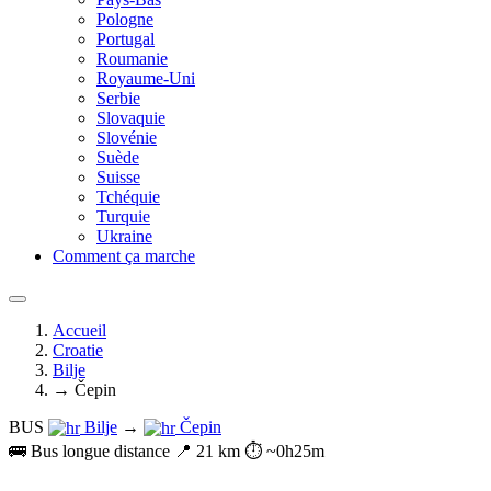
Pologne
Portugal
Roumanie
Royaume-Uni
Serbie
Slovaquie
Slovénie
Suède
Suisse
Tchéquie
Turquie
Ukraine
Comment ça marche
Accueil
Croatie
Bilje
→ Čepin
BUS
Bilje
→
Čepin
🚌 Bus longue distance
📍 21 km
⏱️ ~0h25m