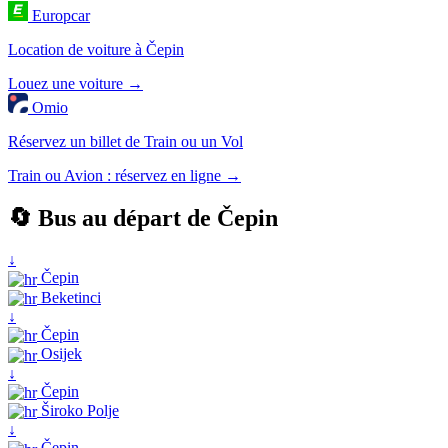
Europcar
Location de voiture à Čepin
Louez une voiture →
Omio
Réservez un billet de Train ou un Vol
Train ou Avion : réservez en ligne →
🔄 Bus au départ de Čepin
↓
Čepin
Beketinci
↓
Čepin
Osijek
↓
Čepin
Široko Polje
↓
Čepin