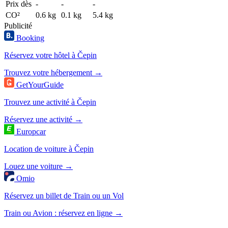
Prix dès
-
-
-
CO²
0.6 kg
0.1 kg
5.4 kg
Publicité
Booking
Réservez votre hôtel à Čepin
Trouvez votre hébergement →
GetYourGuide
Trouvez une activité à Čepin
Réservez une activité →
Europcar
Location de voiture à Čepin
Louez une voiture →
Omio
Réservez un billet de Train ou un Vol
Train ou Avion : réservez en ligne →