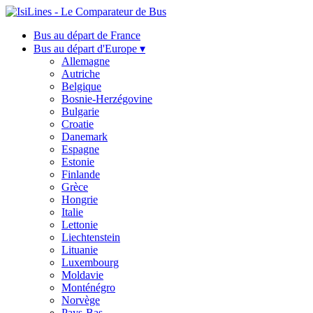
Bus au départ de France
Bus au départ d'Europe ▾
Allemagne
Autriche
Belgique
Bosnie-Herzégovine
Bulgarie
Croatie
Danemark
Espagne
Estonie
Finlande
Grèce
Hongrie
Italie
Lettonie
Liechtenstein
Lituanie
Luxembourg
Moldavie
Monténégro
Norvège
Pays-Bas