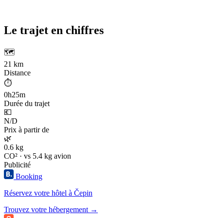
Le trajet en chiffres
🗺️
21 km
Distance
⏱️
0h25m
Durée du trajet
💶
N/D
Prix à partir de
🌿
0.6 kg
CO² · vs 5.4 kg avion
Publicité
Booking
Réservez votre hôtel à Čepin
Trouvez votre hébergement →