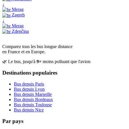
↓
Merag
Zagreb
↓
Merag
Zdenčina
Comparez tous les bus longue distance
en France et en Europe.
🌿 Le bus, jusqu'à
9×
moins polluant que l'avion
Destinations populaires
Bus depuis Paris
Bus depuis Lyon
Bus depuis Marseille
Bus depuis Bordeaux
Bus depuis Toulouse
Bus depuis Nice
Par pays