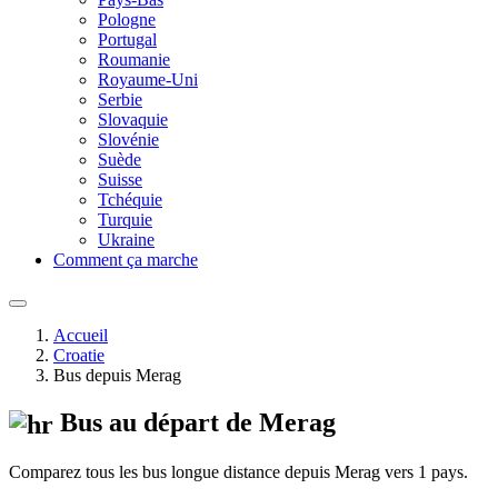
Pologne
Portugal
Roumanie
Royaume-Uni
Serbie
Slovaquie
Slovénie
Suède
Suisse
Tchéquie
Turquie
Ukraine
Comment ça marche
Accueil
Croatie
Bus depuis Merag
Bus au départ de Merag
Comparez tous les bus longue distance depuis Merag vers 1 pays.