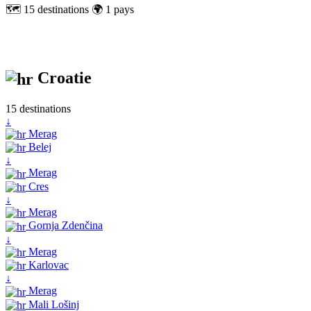
🗺️ 15 destinations
🌍 1 pays
Croatie
15 destinations
↓
Merag
Belej
↓
Merag
Cres
↓
Merag
Gornja Zdenčina
↓
Merag
Karlovac
↓
Merag
Mali Lošinj