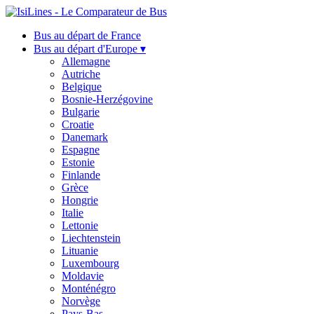
Bus au départ de France
Bus au départ d'Europe ▾
Allemagne
Autriche
Belgique
Bosnie-Herzégovine
Bulgarie
Croatie
Danemark
Espagne
Estonie
Finlande
Grèce
Hongrie
Italie
Lettonie
Liechtenstein
Lituanie
Luxembourg
Moldavie
Monténégro
Norvège
Pays-Bas