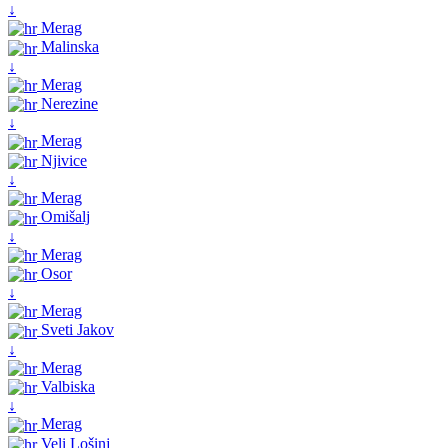
↓
Merag
Malinska
↓
Merag
Nerezine
↓
Merag
Njivice
↓
Merag
Omišalj
↓
Merag
Osor
↓
Merag
Sveti Jakov
↓
Merag
Valbiska
↓
Merag
Veli Lošinj