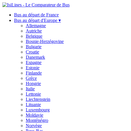
Bus au départ de France
Bus au départ d'Europe ▾
Allemagne
Autriche
Belgique
Bosnie-Herzégovine
Bulgarie
Croatie
Danemark
Espagne
Estonie
Finlande
Grèce
Hongrie
Italie
Lettonie
Liechtenstein
Lituanie
Luxembourg
Moldavie
Monténégro
Norvège
Pays-Bas