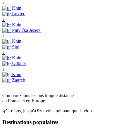
↓
Knin
Lovreć
↓
Knin
Plitvička Jezera
↓
Knin
Sinj
↓
Knin
Udbina
↓
Knin
Zagreb
Comparez tous les bus longue distance
en France et en Europe.
🌿 Le bus, jusqu'à
9×
moins polluant que l'avion
Destinations populaires