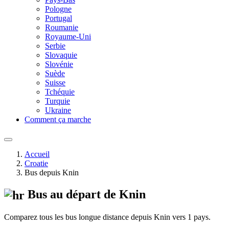
Pologne
Portugal
Roumanie
Royaume-Uni
Serbie
Slovaquie
Slovénie
Suède
Suisse
Tchéquie
Turquie
Ukraine
Comment ça marche
Accueil
Croatie
Bus depuis Knin
Bus au départ de Knin
Comparez tous les bus longue distance depuis Knin vers 1 pays.