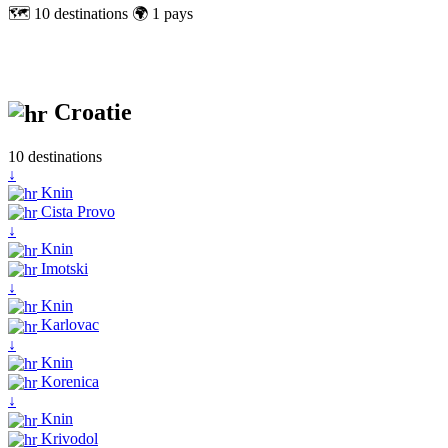
🗺️ 10 destinations
🌍 1 pays
Croatie
10 destinations
↓
Knin
Cista Provo
↓
Knin
Imotski
↓
Knin
Karlovac
↓
Knin
Korenica
↓
Knin
Krivodol