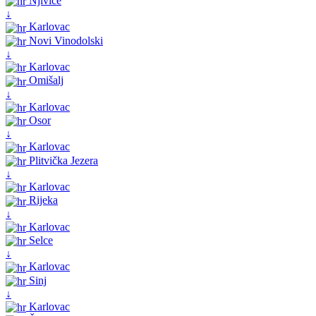
Njivice
↓
Karlovac
Novi Vinodolski
↓
Karlovac
Omišalj
↓
Karlovac
Osor
↓
Karlovac
Plitvička Jezera
↓
Karlovac
Rijeka
↓
Karlovac
Selce
↓
Karlovac
Sinj
↓
Karlovac