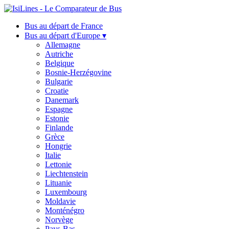
Bus au départ de France
Bus au départ d'Europe ▾
Allemagne
Autriche
Belgique
Bosnie-Herzégovine
Bulgarie
Croatie
Danemark
Espagne
Estonie
Finlande
Grèce
Hongrie
Italie
Lettonie
Liechtenstein
Lituanie
Luxembourg
Moldavie
Monténégro
Norvège
Pays-Bas