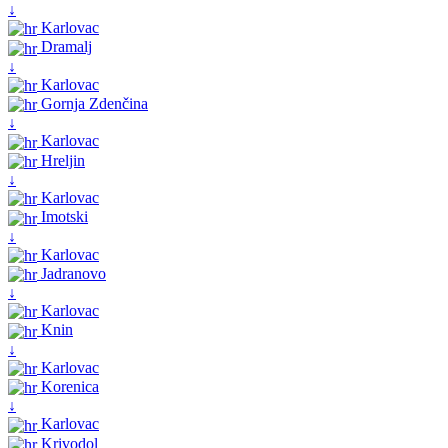
↓
Karlovac
Dramalj
↓
Karlovac
Gornja Zdenčina
↓
Karlovac
Hreljin
↓
Karlovac
Imotski
↓
Karlovac
Jadranovo
↓
Karlovac
Knin
↓
Karlovac
Korenica
↓
Karlovac
Krivodol