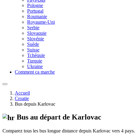
Pologne
Portugal
Roumanie
Royaume-Uni
Serbie
Slovaquie
Slovénie
Suède
Suisse
Tchéquie
Turquie
Ukraine
Comment ça marche
Accueil
Croatie
Bus depuis Karlovac
Bus au départ de Karlovac
Comparez tous les bus longue distance depuis Karlovac vers 4 pays.