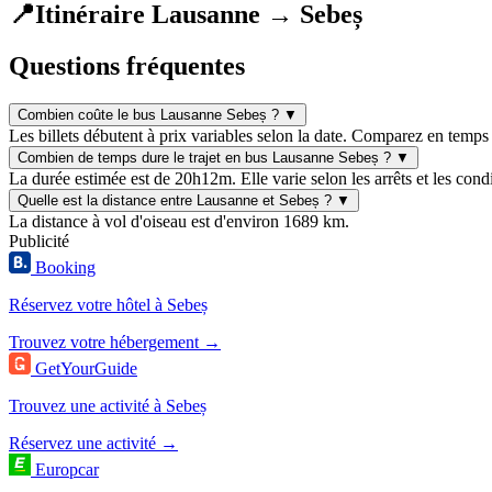
📍
Itinéraire Lausanne → Sebeș
Questions fréquentes
Combien coûte le bus Lausanne Sebeș ?
▼
Les billets débutent à prix variables selon la date. Comparez en temps 
Combien de temps dure le trajet en bus Lausanne Sebeș ?
▼
La durée estimée est de 20h12m. Elle varie selon les arrêts et les condi
Quelle est la distance entre Lausanne et Sebeș ?
▼
La distance à vol d'oiseau est d'environ 1689 km.
Publicité
Booking
Réservez votre hôtel à Sebeș
Trouvez votre hébergement →
GetYourGuide
Trouvez une activité à Sebeș
Réservez une activité →
Europcar