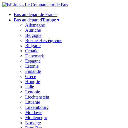
Bus au départ de France
Bus au départ d'Europe ▾
Allemagne
Autriche
Belgique
Bosnie-Herzégovine
Bulgarie
Croatie
Danemark
Espagne
Estonie
Finlande
Grèce
Hongrie
Italie
Lettonie
Liechtenstein
Lituanie
Luxembourg
Moldavie
Monténégro
Norvège
Pays-Bas