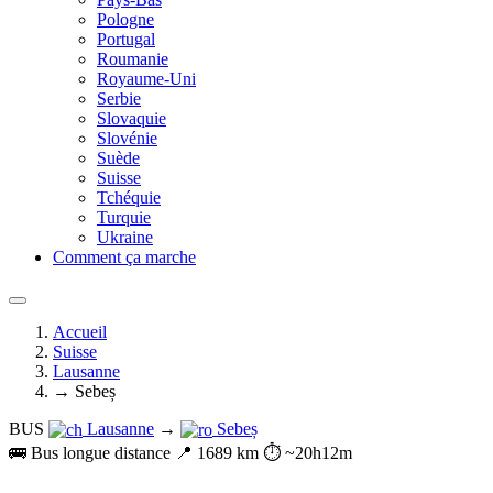
Pologne
Portugal
Roumanie
Royaume-Uni
Serbie
Slovaquie
Slovénie
Suède
Suisse
Tchéquie
Turquie
Ukraine
Comment ça marche
Accueil
Suisse
Lausanne
→ Sebeș
BUS
Lausanne
→
Sebeș
🚌 Bus longue distance
📍 1689 km
⏱️ ~20h12m