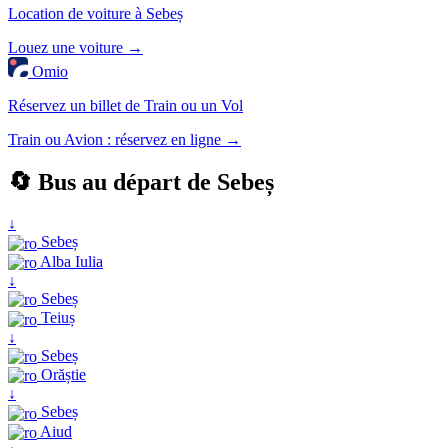
Location de voiture à Sebeș
Louez une voiture →
Omio
Réservez un billet de Train ou un Vol
Train ou Avion : réservez en ligne →
🔄 Bus au départ de Sebeș
↓
Sebeș
Alba Iulia
↓
Sebeș
Teiuș
↓
Sebeș
Orăștie
↓
Sebeș
Aiud