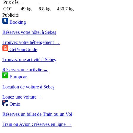
Prix dès
-
-
-
CO²
49 kg
6.8 kg
430.7 kg
Publicité
Booking
Réservez votre hôtel à Sebeș
Trouvez votre hébergement →
GetYourGuide
Trouvez une activité à Sebeș
Réservez une activité →
Europcar
Location de voiture à Sebeș
Louez une voiture →
Omio
Réservez un billet de Train ou un Vol
Train ou Avion : réservez en ligne →