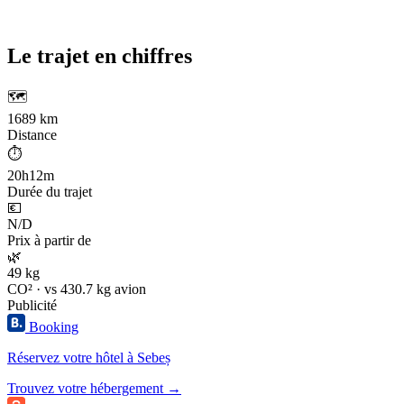
Le trajet en chiffres
🗺️
1689 km
Distance
⏱️
20h12m
Durée du trajet
💶
N/D
Prix à partir de
🌿
49 kg
CO² · vs 430.7 kg avion
Publicité
Booking
Réservez votre hôtel à Sebeș
Trouvez votre hébergement →