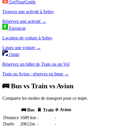
GetYourGuide
Trouvez une activité à Sebeș
Réservez une activité →
Europcar
Location de voiture à Sebeș
Louez une voiture →
Omio
Réservez un billet de Train ou un Vol
Train ou Avion : réservez en ligne →
🚌 Bus vs Train vs Avion
Comparez les modes de transport pour ce trajet.
✈️ Avion
🚌 Bus
🚆 Train
Distance
1689 km
-
-
Durée
20h12m
-
-