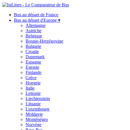
Bus au départ de France
Bus au départ d'Europe ▾
Allemagne
Autriche
Belgique
Bosnie-Herzégovine
Bulgarie
Croatie
Danemark
Espagne
Estonie
Finlande
Grèce
Hongrie
Italie
Lettonie
Liechtenstein
Lituanie
Luxembourg
Moldavie
Monténégro
Norvège
Pays-Bas