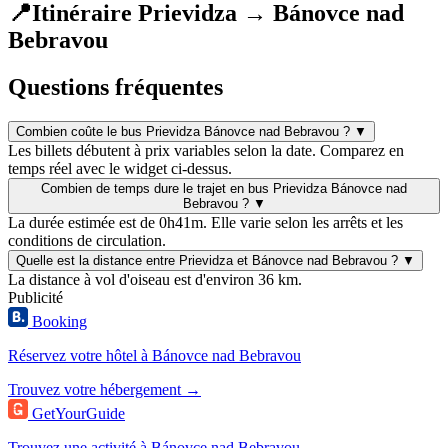
📍
Itinéraire Prievidza → Bánovce nad
Bebravou
Questions fréquentes
Combien coûte le bus Prievidza Bánovce nad Bebravou ?
▼
Les billets débutent à prix variables selon la date. Comparez en
temps réel avec le widget ci-dessus.
Combien de temps dure le trajet en bus Prievidza Bánovce nad
Bebravou ?
▼
La durée estimée est de 0h41m. Elle varie selon les arrêts et les
conditions de circulation.
Quelle est la distance entre Prievidza et Bánovce nad Bebravou ?
▼
La distance à vol d'oiseau est d'environ 36 km.
Publicité
Booking
Réservez votre hôtel à Bánovce nad Bebravou
Trouvez votre hébergement →
GetYourGuide
Trouvez une activité à Bánovce nad Bebravou