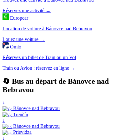
Réservez une activité →
Europcar
Location de voiture à Bánovce nad Bebravou
Louez une voiture →
Omio
Réservez un billet de Train ou un Vol
Train ou Avion : réservez en ligne →
🔄 Bus au départ de Bánovce nad
Bebravou
↓
Bánovce nad Bebravou
Trenčín
↓
Bánovce nad Bebravou
Prievidza
↓