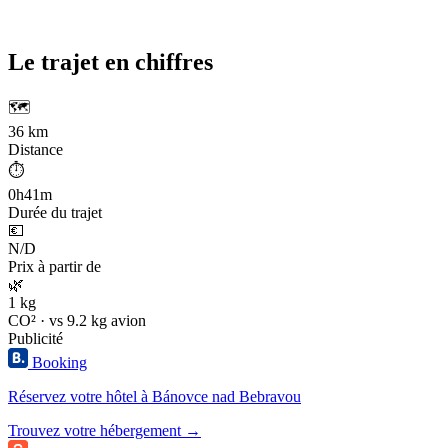
Le trajet en chiffres
🗺️
36 km
Distance
⏱️
0h41m
Durée du trajet
💶
N/D
Prix à partir de
🌿
1 kg
CO² · vs 9.2 kg avion
Publicité
Booking
Réservez votre hôtel à Bánovce nad Bebravou
Trouvez votre hébergement →