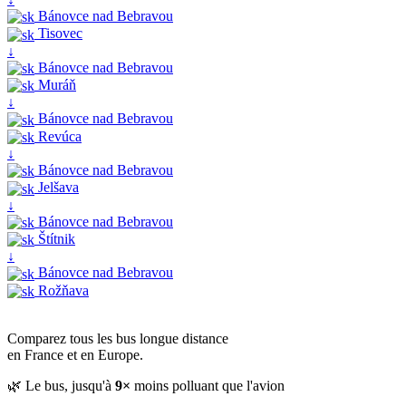
Bánovce nad Bebravou
Tisovec
↓
Bánovce nad Bebravou
Muráň
↓
Bánovce nad Bebravou
Revúca
↓
Bánovce nad Bebravou
Jelšava
↓
Bánovce nad Bebravou
Štítnik
↓
Bánovce nad Bebravou
Rožňava
Comparez tous les bus longue distance
en France et en Europe.
🌿 Le bus, jusqu'à
9×
moins polluant que l'avion