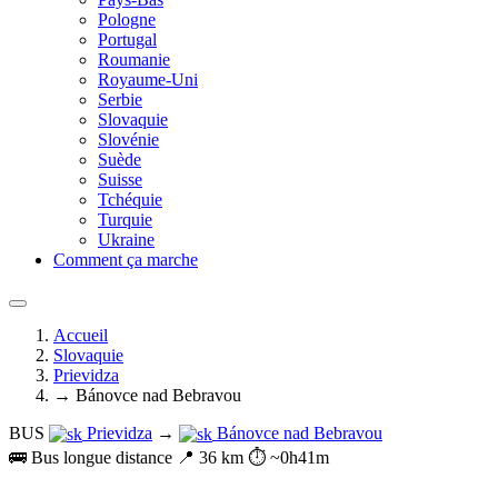
Pologne
Portugal
Roumanie
Royaume-Uni
Serbie
Slovaquie
Slovénie
Suède
Suisse
Tchéquie
Turquie
Ukraine
Comment ça marche
Accueil
Slovaquie
Prievidza
→ Bánovce nad Bebravou
BUS
Prievidza
→
Bánovce nad Bebravou
🚌 Bus longue distance
📍 36 km
⏱️ ~0h41m