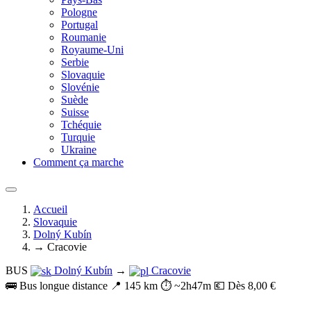
Pologne
Portugal
Roumanie
Royaume-Uni
Serbie
Slovaquie
Slovénie
Suède
Suisse
Tchéquie
Turquie
Ukraine
Comment ça marche
Accueil
Slovaquie
Dolný Kubín
→ Cracovie
BUS
Dolný Kubín
→
Cracovie
🚌 Bus longue distance
📍 145 km
⏱️ ~2h47m
💶 Dès 8,00 €