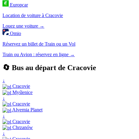
Europcar
Location de voiture à Cracovie
Louez une voiture →
Omio
Réservez un billet de Train ou un Vol
Train ou Avion : réservez en ligne →
🔄 Bus au départ de Cracovie
↓
Cracovie
Myślenice
↓
Cracovie
Alvernia Planet
↓
Cracovie
Chrzanów
↓
Cracovie