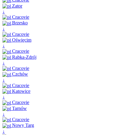
Zator
↓
Cracovie
Brzesko
↓
Cracovie
Oświęcim
↓
Cracovie
Rabka-Zdrój
↓
Cracovie
Czchów
↓
Cracovie
Katowice
↓
Cracovie
Tarnów
↓
Cracovie
Nowy Targ
↓