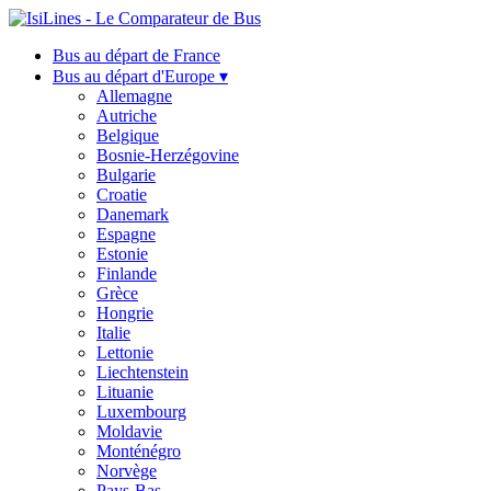
Bus au départ de France
Bus au départ d'Europe ▾
Allemagne
Autriche
Belgique
Bosnie-Herzégovine
Bulgarie
Croatie
Danemark
Espagne
Estonie
Finlande
Grèce
Hongrie
Italie
Lettonie
Liechtenstein
Lituanie
Luxembourg
Moldavie
Monténégro
Norvège
Pays-Bas