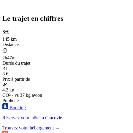
Le trajet en chiffres
🗺️
145 km
Distance
⏱️
2h47m
Durée du trajet
💶
8 €
Prix à partir de
🌿
4.2 kg
CO² · vs 37 kg avion
Publicité
Booking
Réservez votre hôtel à Cracovie
Trouvez votre hébergement →