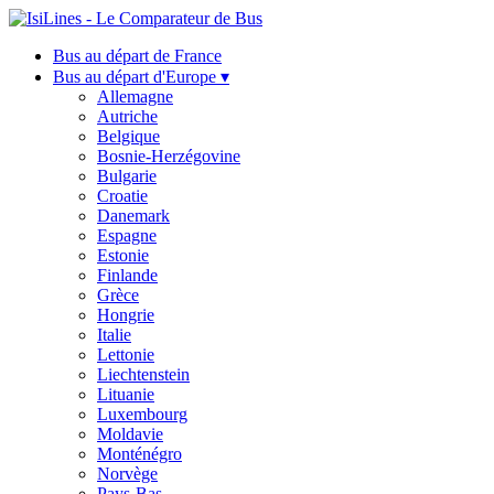
Bus au départ de France
Bus au départ d'Europe ▾
Allemagne
Autriche
Belgique
Bosnie-Herzégovine
Bulgarie
Croatie
Danemark
Espagne
Estonie
Finlande
Grèce
Hongrie
Italie
Lettonie
Liechtenstein
Lituanie
Luxembourg
Moldavie
Monténégro
Norvège
Pays-Bas