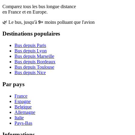
Comparez tous les bus longue distance
en France et en Europe.
🌿 Le bus, jusqu'à
9×
moins polluant que l'avion
Destinations populaires
Bus depuis Paris
Bus depuis Lyon
Bus depuis Marseille
Bus depuis Bordeaux
Bus depuis Toulouse
Bus depuis Nice
Par pays
France
Espagne
Belgique
Allemagne
Italie
Pays-Bas
Informations