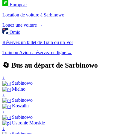
Europcar
Location de voiture à Sarbinowo
Louez une voiture →
Omio
Réservez un billet de Train ou un Vol
Train ou Avion : réservez en ligne →
🔄 Bus au départ de Sarbinowo
↓
Sarbinowo
Mielno
↓
Sarbinowo
Koszalin
↓
Sarbinowo
Ustronie Morskie
↓
Sarbinowo