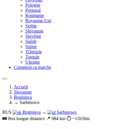
Pologne
Portugal
Roumanie
Royaume-Uni
Serbie
Slovaquie
Slovénie
Suède
Suisse
Tchéquie
Turquie
Ukraine
Comment ça marche
Accueil
Slovaquie
Bratislava
→ Sarbinowo
BUS
Bratislava
→
Sarbinowo
🚌 Bus longue distance
📍 984 km
⏱️ ~11h50m