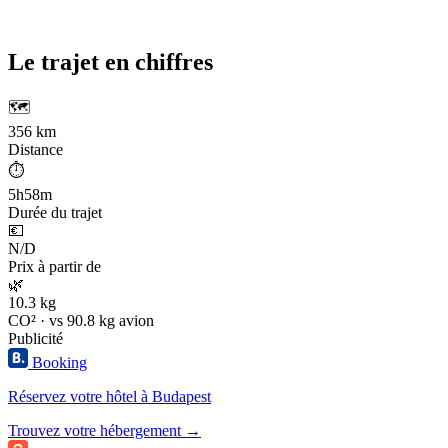
Le trajet en chiffres
🗺️
356 km
Distance
⏱️
5h58m
Durée du trajet
💶
N/D
Prix à partir de
🌿
10.3 kg
CO² · vs 90.8 kg avion
Publicité
Booking
Réservez votre hôtel à Budapest
Trouvez votre hébergement →