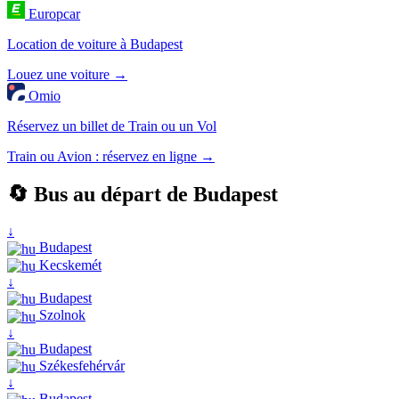
Europcar
Location de voiture à Budapest
Louez une voiture →
Omio
Réservez un billet de Train ou un Vol
Train ou Avion : réservez en ligne →
🔄 Bus au départ de Budapest
↓
Budapest
Kecskemét
↓
Budapest
Szolnok
↓
Budapest
Székesfehérvár
↓
Budapest