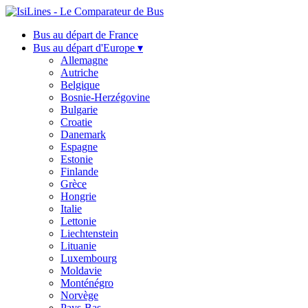
Bus au départ de France
Bus au départ d'Europe ▾
Allemagne
Autriche
Belgique
Bosnie-Herzégovine
Bulgarie
Croatie
Danemark
Espagne
Estonie
Finlande
Grèce
Hongrie
Italie
Lettonie
Liechtenstein
Lituanie
Luxembourg
Moldavie
Monténégro
Norvège
Pays-Bas