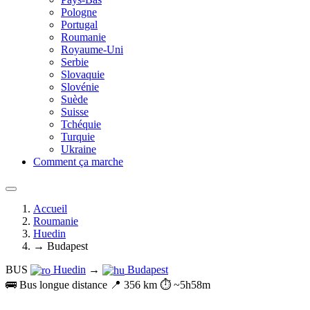
Pologne
Portugal
Roumanie
Royaume-Uni
Serbie
Slovaquie
Slovénie
Suède
Suisse
Tchéquie
Turquie
Ukraine
Comment ça marche
Accueil
Roumanie
Huedin
→ Budapest
BUS
Huedin
→
Budapest
🚌 Bus longue distance
📍 356 km
⏱️ ~5h58m