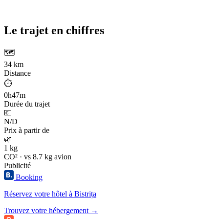
Le trajet en chiffres
🗺️
34 km
Distance
⏱️
0h47m
Durée du trajet
💶
N/D
Prix à partir de
🌿
1 kg
CO² · vs 8.7 kg avion
Publicité
Booking
Réservez votre hôtel à Bistrița
Trouvez votre hébergement →