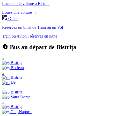
Location de voiture à Bistrița
Louez une voiture →
Omio
Réservez un billet de Train ou un Vol
Train ou Avion : réservez en ligne →
🔄 Bus au départ de Bistrița
↓
Bistrița
Beclean
↓
Bistrița
Dej
↓
Bistrița
Vatra Dornei
↓
Bistrița
Cluj-Napoca