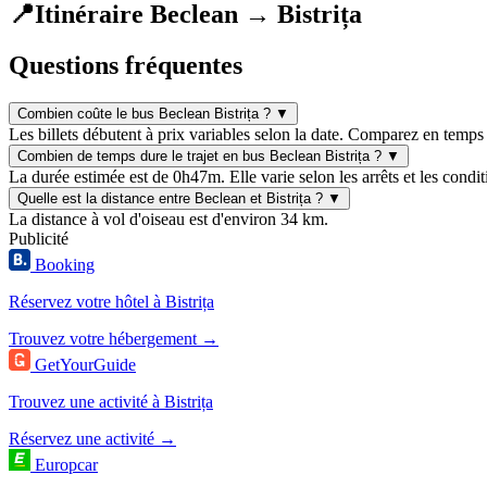
📍
Itinéraire Beclean → Bistrița
Questions fréquentes
Combien coûte le bus Beclean Bistrița ?
▼
Les billets débutent à prix variables selon la date. Comparez en temps 
Combien de temps dure le trajet en bus Beclean Bistrița ?
▼
La durée estimée est de 0h47m. Elle varie selon les arrêts et les condit
Quelle est la distance entre Beclean et Bistrița ?
▼
La distance à vol d'oiseau est d'environ 34 km.
Publicité
Booking
Réservez votre hôtel à Bistrița
Trouvez votre hébergement →
GetYourGuide
Trouvez une activité à Bistrița
Réservez une activité →
Europcar