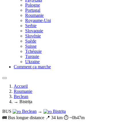
Pologne
Portugal
Roumanie
Royaume-Uni
Serbie
Slovaquie
Slovénie
Suède
Suisse
Tchéquie
Turquie
Ukraine
Comment ça marche
Accueil
Roumanie
Beclean
→ Bistrița
BUS
Beclean
→
Bistrița
🚌 Bus longue distance
📍 34 km
⏱️ ~0h47m