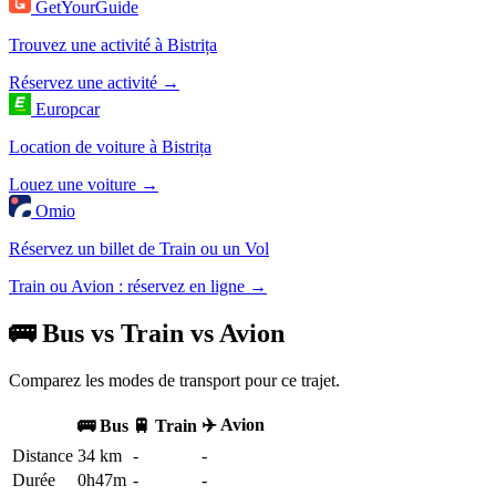
GetYourGuide
Trouvez une activité à Bistrița
Réservez une activité →
Europcar
Location de voiture à Bistrița
Louez une voiture →
Omio
Réservez un billet de Train ou un Vol
Train ou Avion : réservez en ligne →
🚌 Bus vs Train vs Avion
Comparez les modes de transport pour ce trajet.
✈️ Avion
🚌 Bus
🚆 Train
Distance
34 km
-
-
Durée
0h47m
-
-