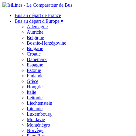
Bus au départ de France
Bus au départ d'Europe ▾
Allemagne
Autriche
Belgique
Bosnie-Herzégovine
Bulgarie
Croatie
Danemark
Espagne
Estonie
Finlande
Grèce
Hongrie
Italie
Lettonie
Liechtenstein
Lituanie
Luxembourg
Moldavie
Monténégro
Norvège
Pays-Bas