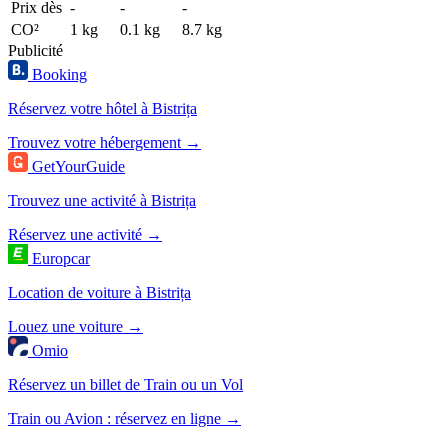
Prix dès
-
-
-
CO²
1 kg
0.1 kg
8.7 kg
Publicité
Booking
Réservez votre hôtel à Bistrița
Trouvez votre hébergement →
GetYourGuide
Trouvez une activité à Bistrița
Réservez une activité →
Europcar
Location de voiture à Bistrița
Louez une voiture →
Omio
Réservez un billet de Train ou un Vol
Train ou Avion : réservez en ligne →