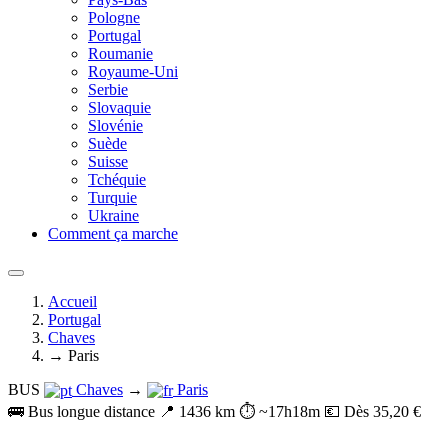
Pologne
Portugal
Roumanie
Royaume-Uni
Serbie
Slovaquie
Slovénie
Suède
Suisse
Tchéquie
Turquie
Ukraine
Comment ça marche
Accueil
Portugal
Chaves
→ Paris
BUS
Chaves
→
Paris
🚌 Bus longue distance
📍 1436 km
⏱️ ~17h18m
💶 Dès 35,20 €