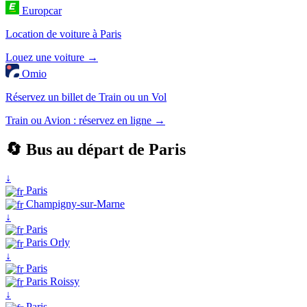
Europcar
Location de voiture à Paris
Louez une voiture →
Omio
Réservez un billet de Train ou un Vol
Train ou Avion : réservez en ligne →
🔄 Bus au départ de Paris
↓
Paris
Champigny-sur-Marne
↓
Paris
Paris Orly
↓
Paris
Paris Roissy
↓
Paris