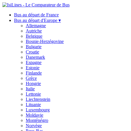
Bus au départ de France
Bus au départ d'Europe ▾
Allemagne
Autriche
Belgique
Bosnie-Herzégovine
Bulgarie
Croatie
Danemark
Espagne
Estonie
Finlande
Grèce
Hongrie
Italie
Lettonie
Liechtenstein
Lituanie
Luxembourg
Moldavie
Monténégro
Norvège
Pays-Bas