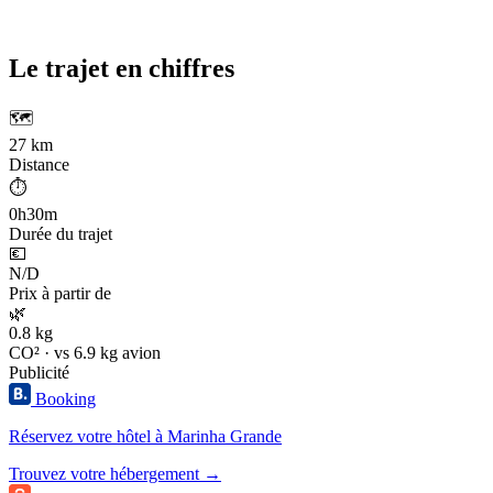
Le trajet en chiffres
🗺️
27 km
Distance
⏱️
0h30m
Durée du trajet
💶
N/D
Prix à partir de
🌿
0.8 kg
CO² · vs 6.9 kg avion
Publicité
Booking
Réservez votre hôtel à Marinha Grande
Trouvez votre hébergement →