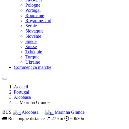
Pologne
Portugal
Roumanie
Royaume-Uni
Serbie
Slovaquie
Slovénie
Suède
Suisse
Tchéquie
Turquie
Ukraine
Comment ça marche
Accueil
Portugal
Alcobasa
→ Marinha Grande
BUS
Alcobasa
→
Marinha Grande
🚌 Bus longue distance
📍 27 km
⏱️ ~0h30m