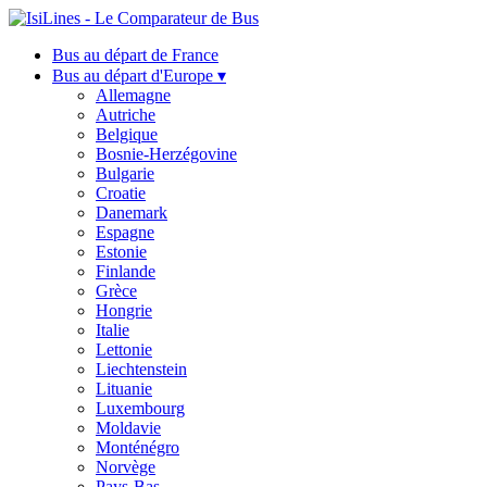
Bus au départ de France
Bus au départ d'Europe ▾
Allemagne
Autriche
Belgique
Bosnie-Herzégovine
Bulgarie
Croatie
Danemark
Espagne
Estonie
Finlande
Grèce
Hongrie
Italie
Lettonie
Liechtenstein
Lituanie
Luxembourg
Moldavie
Monténégro
Norvège
Pays-Bas