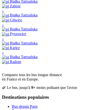
Białka Tatrzańska
Zabrze
↓
Białka Tatrzańska
Gliwice
↓
Białka Tatrzańska
Pyrzowice
↓
Białka Tatrzańska
Kielce
↓
Białka Tatrzańska
Radom
Comparez tous les bus longue distance
en France et en Europe.
🌿 Le bus, jusqu'à
9×
moins polluant que l'avion
Destinations populaires
Bus depuis Paris