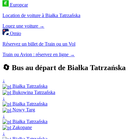
Europcar
Location de voiture à Białka Tatrzańska
Louez une voiture →
Omio
Réservez un billet de Train ou un Vol
Train ou Avion : réservez en ligne →
🔄 Bus au départ de Białka Tatrzańska
↓
Białka Tatrzańska
Bukowina Tatrzańska
↓
Białka Tatrzańska
Nowy Targ
↓
Białka Tatrzańska
Zakopane
↓
Białka Tatrzańska