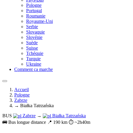
Pologne
Portugal
Roumanie
Royaume-Uni
Serbie
Slovaquie
Slovénie
Suède
Suisse
Tchéquie
Turquie
Ukraine
Comment ça marche
Accueil
Pologne
Zabrze
→ Białka Tatrzańska
BUS
Zabrze
→
Białka Tatrzańska
🚌 Bus longue distance
📍 190 km
⏱️ ~2h40m