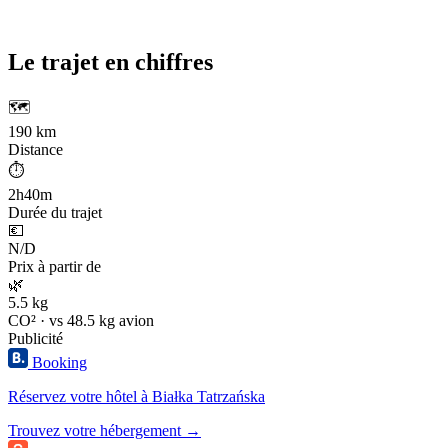
Le trajet en chiffres
🗺️
190 km
Distance
⏱️
2h40m
Durée du trajet
💶
N/D
Prix à partir de
🌿
5.5 kg
CO² · vs 48.5 kg avion
Publicité
Booking
Réservez votre hôtel à Białka Tatrzańska
Trouvez votre hébergement →