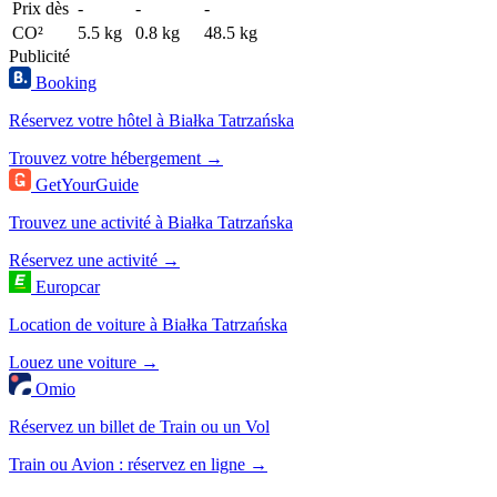
Prix dès
-
-
-
CO²
5.5 kg
0.8 kg
48.5 kg
Publicité
Booking
Réservez votre hôtel à Białka Tatrzańska
Trouvez votre hébergement →
GetYourGuide
Trouvez une activité à Białka Tatrzańska
Réservez une activité →
Europcar
Location de voiture à Białka Tatrzańska
Louez une voiture →
Omio
Réservez un billet de Train ou un Vol
Train ou Avion : réservez en ligne →