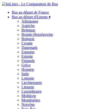
Bus au départ de France
Bus au départ d'Europe ▾
Allemagne
Autriche
Belgique
Bosnie-Herzégovine
Bulgarie
Croatie
Danemark
Espagne
Estonie
Finlande
Grèce
Hongrie
Italie
Lettonie
Liechtenstein
Lituanie
Luxembourg
Moldavie
Monténégro
Norvège
Pays-Bas