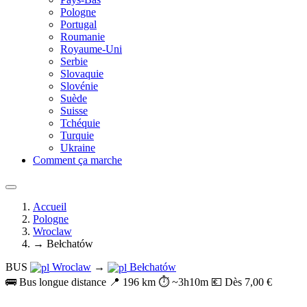
Pologne
Portugal
Roumanie
Royaume-Uni
Serbie
Slovaquie
Slovénie
Suède
Suisse
Tchéquie
Turquie
Ukraine
Comment ça marche
Accueil
Pologne
Wroclaw
→ Bełchatów
BUS
Wroclaw
→
Bełchatów
🚌 Bus longue distance
📍 196 km
⏱️ ~3h10m
💶 Dès 7,00 €