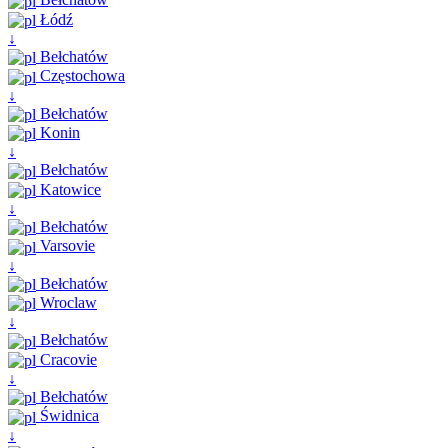
Łódź
↓
Bełchatów
Częstochowa
↓
Bełchatów
Konin
↓
Bełchatów
Katowice
↓
Bełchatów
Varsovie
↓
Bełchatów
Wroclaw
↓
Bełchatów
Cracovie
↓
Bełchatów
Świdnica
↓