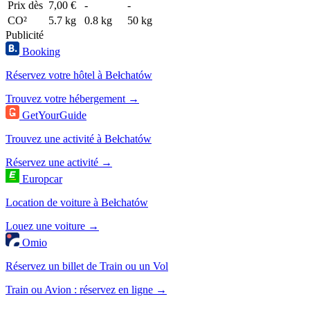
Prix dès
7,00 €
-
-
CO²
5.7 kg
0.8 kg
50 kg
Publicité
Booking
Réservez votre hôtel à Bełchatów
Trouvez votre hébergement →
GetYourGuide
Trouvez une activité à Bełchatów
Réservez une activité →
Europcar
Location de voiture à Bełchatów
Louez une voiture →
Omio
Réservez un billet de Train ou un Vol
Train ou Avion : réservez en ligne →