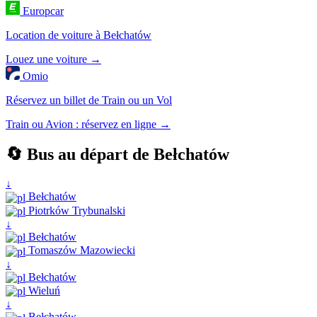
Europcar
Location de voiture à Bełchatów
Louez une voiture →
Omio
Réservez un billet de Train ou un Vol
Train ou Avion : réservez en ligne →
🔄 Bus au départ de Bełchatów
↓
Bełchatów
Piotrków Trybunalski
↓
Bełchatów
Tomaszów Mazowiecki
↓
Bełchatów
Wieluń
↓
Bełchatów