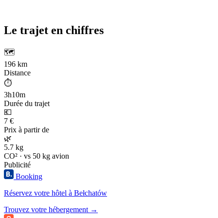
Le trajet en chiffres
🗺️
196 km
Distance
⏱️
3h10m
Durée du trajet
💶
7 €
Prix à partir de
🌿
5.7 kg
CO² · vs 50 kg avion
Publicité
Booking
Réservez votre hôtel à Bełchatów
Trouvez votre hébergement →