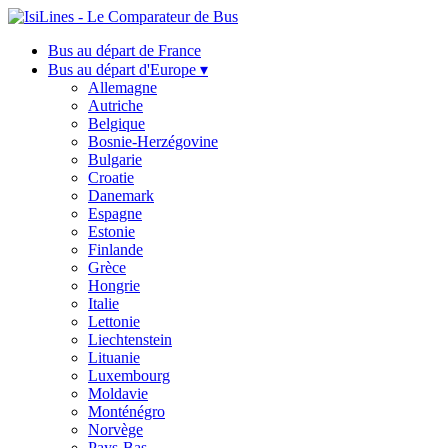
Bus au départ de France
Bus au départ d'Europe ▾
Allemagne
Autriche
Belgique
Bosnie-Herzégovine
Bulgarie
Croatie
Danemark
Espagne
Estonie
Finlande
Grèce
Hongrie
Italie
Lettonie
Liechtenstein
Lituanie
Luxembourg
Moldavie
Monténégro
Norvège
Pays-Bas