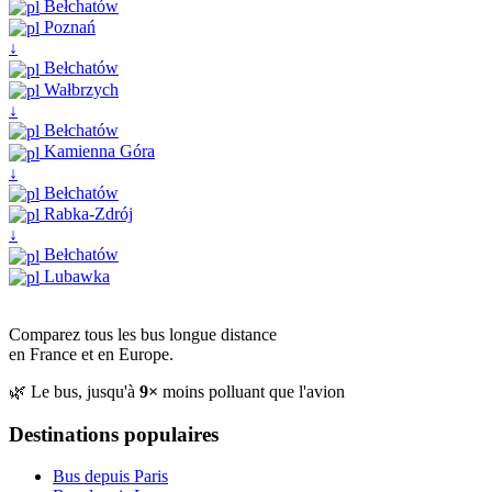
Bełchatów
Poznań
↓
Bełchatów
Wałbrzych
↓
Bełchatów
Kamienna Góra
↓
Bełchatów
Rabka-Zdrój
↓
Bełchatów
Lubawka
Comparez tous les bus longue distance
en France et en Europe.
🌿 Le bus, jusqu'à
9×
moins polluant que l'avion
Destinations populaires
Bus depuis Paris