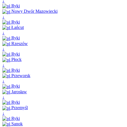
↓
Ryki
Nowy Dwór Mazowiecki
↓
Ryki
Łańcut
↓
Ryki
Rzeszów
↓
Ryki
Płock
↓
Ryki
Przeworsk
↓
Ryki
Jarosław
↓
Ryki
Przemyśl
↓
Ryki
Sanok