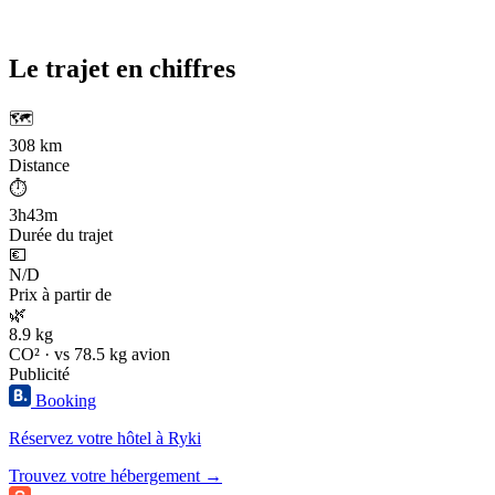
Le trajet en chiffres
🗺️
308 km
Distance
⏱️
3h43m
Durée du trajet
💶
N/D
Prix à partir de
🌿
8.9 kg
CO² · vs 78.5 kg avion
Publicité
Booking
Réservez votre hôtel à Ryki
Trouvez votre hébergement →