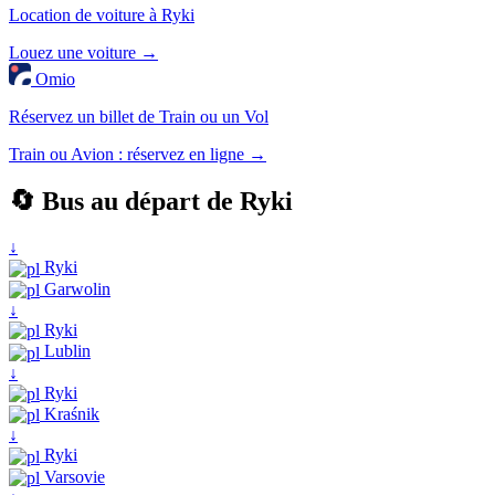
Location de voiture à Ryki
Louez une voiture →
Omio
Réservez un billet de Train ou un Vol
Train ou Avion : réservez en ligne →
🔄 Bus au départ de Ryki
↓
Ryki
Garwolin
↓
Ryki
Lublin
↓
Ryki
Kraśnik
↓
Ryki
Varsovie