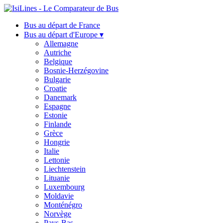
Bus au départ de France
Bus au départ d'Europe ▾
Allemagne
Autriche
Belgique
Bosnie-Herzégovine
Bulgarie
Croatie
Danemark
Espagne
Estonie
Finlande
Grèce
Hongrie
Italie
Lettonie
Liechtenstein
Lituanie
Luxembourg
Moldavie
Monténégro
Norvège
Pays-Bas