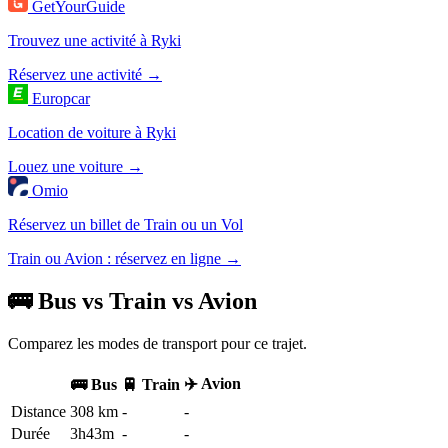
GetYourGuide
Trouvez une activité à Ryki
Réservez une activité →
Europcar
Location de voiture à Ryki
Louez une voiture →
Omio
Réservez un billet de Train ou un Vol
Train ou Avion : réservez en ligne →
🚌 Bus vs Train vs Avion
Comparez les modes de transport pour ce trajet.
✈️ Avion
🚌 Bus
🚆 Train
Distance
308 km
-
-
Durée
3h43m
-
-