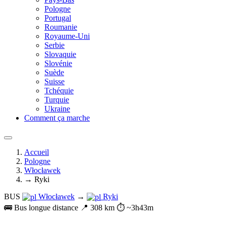
Pologne
Portugal
Roumanie
Royaume-Uni
Serbie
Slovaquie
Slovénie
Suède
Suisse
Tchéquie
Turquie
Ukraine
Comment ça marche
Accueil
Pologne
Włocławek
→ Ryki
BUS
Włocławek
→
Ryki
🚌 Bus longue distance
📍 308 km
⏱️ ~3h43m