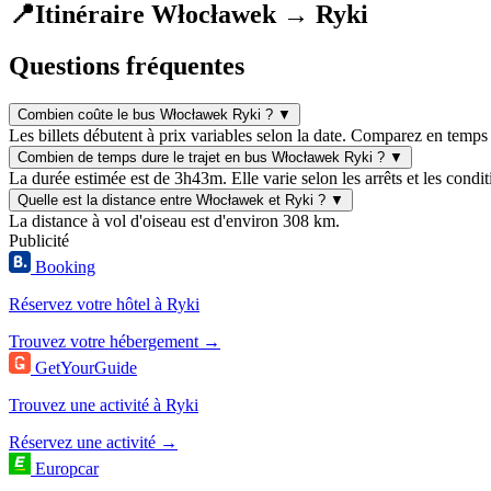
📍
Itinéraire Włocławek → Ryki
Questions fréquentes
Combien coûte le bus Włocławek Ryki ?
▼
Les billets débutent à prix variables selon la date. Comparez en temps 
Combien de temps dure le trajet en bus Włocławek Ryki ?
▼
La durée estimée est de 3h43m. Elle varie selon les arrêts et les condit
Quelle est la distance entre Włocławek et Ryki ?
▼
La distance à vol d'oiseau est d'environ 308 km.
Publicité
Booking
Réservez votre hôtel à Ryki
Trouvez votre hébergement →
GetYourGuide
Trouvez une activité à Ryki
Réservez une activité →
Europcar