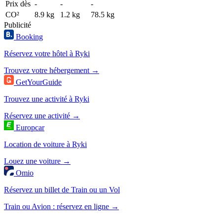
Prix dès
-
-
-
CO²
8.9 kg
1.2 kg
78.5 kg
Publicité
Booking
Réservez votre hôtel à Ryki
Trouvez votre hébergement →
GetYourGuide
Trouvez une activité à Ryki
Réservez une activité →
Europcar
Location de voiture à Ryki
Louez une voiture →
Omio
Réservez un billet de Train ou un Vol
Train ou Avion : réservez en ligne →