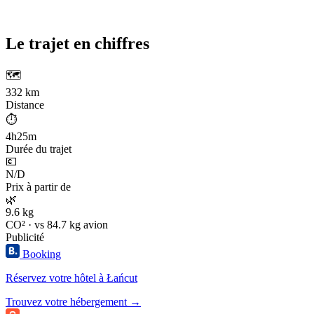
Le trajet en chiffres
🗺️
332 km
Distance
⏱️
4h25m
Durée du trajet
💶
N/D
Prix à partir de
🌿
9.6 kg
CO² · vs 84.7 kg avion
Publicité
Booking
Réservez votre hôtel à Łańcut
Trouvez votre hébergement →