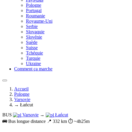
Pologne
Portugal
Roumanie
Royaume-Uni
Serbie
Slovaquie
Slovénie
Suède
Suisse
Tchéquie
Turquie
Ukraine
Comment ça marche
Accueil
Pologne
Varsovie
→ Łańcut
BUS
Varsovie
→
Łańcut
🚌 Bus longue distance
📍 332 km
⏱️ ~4h25m