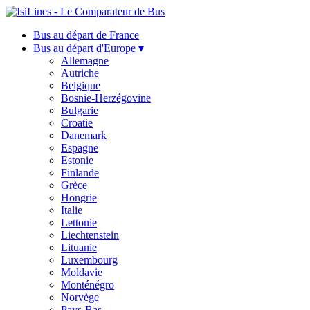
Bus au départ de France
Bus au départ d'Europe ▾
Allemagne
Autriche
Belgique
Bosnie-Herzégovine
Bulgarie
Croatie
Danemark
Espagne
Estonie
Finlande
Grèce
Hongrie
Italie
Lettonie
Liechtenstein
Lituanie
Luxembourg
Moldavie
Monténégro
Norvège
Pays-Bas