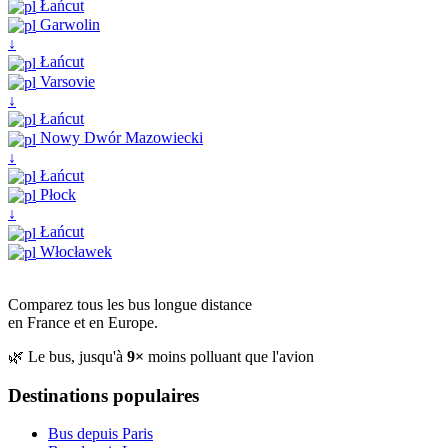
Łańcut
Garwolin
↓
Łańcut
Varsovie
↓
Łańcut
Nowy Dwór Mazowiecki
↓
Łańcut
Płock
↓
Łańcut
Włocławek
Comparez tous les bus longue distance
en France et en Europe.
🌿 Le bus, jusqu'à
9×
moins polluant que l'avion
Destinations populaires
Bus depuis Paris