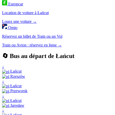
Europcar
Location de voiture à Łańcut
Louez une voiture →
Omio
Réservez un billet de Train ou un Vol
Train ou Avion : réservez en ligne →
🔄 Bus au départ de Łańcut
↓
Łańcut
Rzeszów
↓
Łańcut
Przeworsk
↓
Łańcut
Jarosław
↓
Łańcut