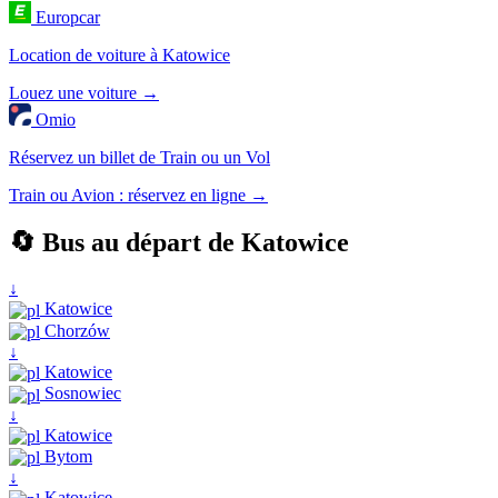
Europcar
Location de voiture à Katowice
Louez une voiture →
Omio
Réservez un billet de Train ou un Vol
Train ou Avion : réservez en ligne →
🔄 Bus au départ de Katowice
↓
Katowice
Chorzów
↓
Katowice
Sosnowiec
↓
Katowice
Bytom
↓
Katowice