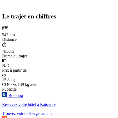
Le trajet en chiffres
🗺️
545 km
Distance
⏱️
7h30m
Durée du trajet
💶
N/D
Prix à partir de
🌿
15.8 kg
CO² · vs 139 kg avion
Publicité
Booking
Réservez votre hôtel à Katowice
Trouvez votre hébergement →