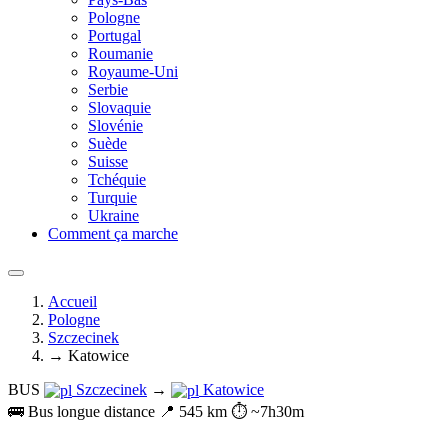
Pologne
Portugal
Roumanie
Royaume-Uni
Serbie
Slovaquie
Slovénie
Suède
Suisse
Tchéquie
Turquie
Ukraine
Comment ça marche
Accueil
Pologne
Szczecinek
→ Katowice
BUS
Szczecinek
→
Katowice
🚌 Bus longue distance
📍 545 km
⏱️ ~7h30m