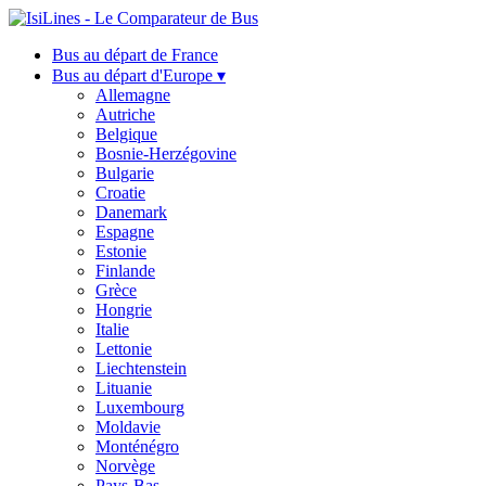
Bus au départ de France
Bus au départ d'Europe ▾
Allemagne
Autriche
Belgique
Bosnie-Herzégovine
Bulgarie
Croatie
Danemark
Espagne
Estonie
Finlande
Grèce
Hongrie
Italie
Lettonie
Liechtenstein
Lituanie
Luxembourg
Moldavie
Monténégro
Norvège
Pays-Bas