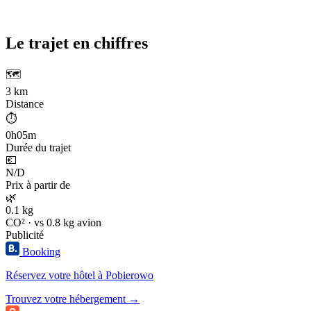
Le trajet en chiffres
🗺️
3 km
Distance
⏱️
0h05m
Durée du trajet
💶
N/D
Prix à partir de
🌿
0.1 kg
CO² · vs 0.8 kg avion
Publicité
Booking
Réservez votre hôtel à Pobierowo
Trouvez votre hébergement →