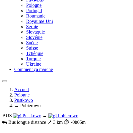
Pologne
Portugal
Roumanie
Royaume-Uni
Serbie
Slovaquie
Slovénie
Suède
Suisse
Tchéquie
Turquie
Ukraine
Comment ça marche
Accueil
Pologne
Pustkowo
→ Pobierowo
BUS
Pustkowo
→
Pobierowo
🚌 Bus longue distance
📍 3 km
⏱️ ~0h05m