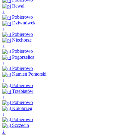
Rewal
↓
Pobierowo
Dziwnówek
↓
Pobierowo
Niechorze
↓
Pobierowo
Pogorzelica
↓
Pobierowo
Kamień Pomorski
↓
Pobierowo
Trzebiatów
↓
Pobierowo
Kołobrzeg
↓
Pobierowo
Szczecin
↓