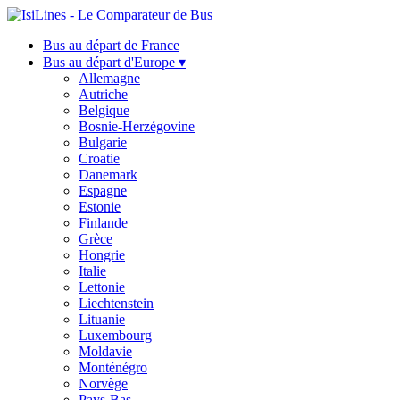
Bus au départ de France
Bus au départ d'Europe ▾
Allemagne
Autriche
Belgique
Bosnie-Herzégovine
Bulgarie
Croatie
Danemark
Espagne
Estonie
Finlande
Grèce
Hongrie
Italie
Lettonie
Liechtenstein
Lituanie
Luxembourg
Moldavie
Monténégro
Norvège
Pays-Bas