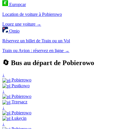
Europcar
Location de voiture à Pobierowo
Louez une voiture →
Omio
Réservez un billet de Train ou un Vol
Train ou Avion : réservez en ligne →
🔄 Bus au départ de Pobierowo
↓
Pobierowo
Pustkowo
↓
Pobierowo
Trzęsacz
↓
Pobierowo
Łukęcin
↓
Pobierowo