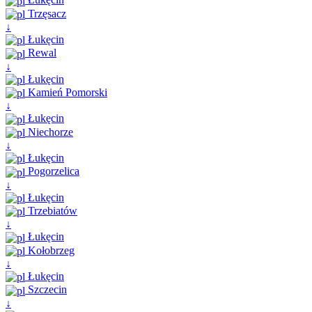
Trzęsacz
↓
Łukęcin
Rewal
↓
Łukęcin
Kamień Pomorski
↓
Łukęcin
Niechorze
↓
Łukęcin
Pogorzelica
↓
Łukęcin
Trzebiatów
↓
Łukęcin
Kołobrzeg
↓
Łukęcin
Szczecin
↓