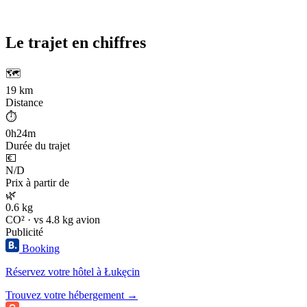
Le trajet en chiffres
🗺️
19 km
Distance
⏱️
0h24m
Durée du trajet
💶
N/D
Prix à partir de
🌿
0.6 kg
CO² · vs 4.8 kg avion
Publicité
Booking
Réservez votre hôtel à Łukęcin
Trouvez votre hébergement →