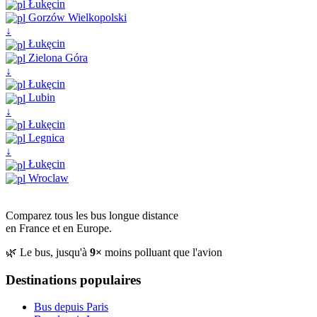
Łukęcin
Gorzów Wielkopolski
↓
Łukęcin
Zielona Góra
↓
Łukęcin
Lubin
↓
Łukęcin
Legnica
↓
Łukęcin
Wroclaw
Comparez tous les bus longue distance
en France et en Europe.
🌿 Le bus, jusqu'à
9×
moins polluant que l'avion
Destinations populaires
Bus depuis Paris