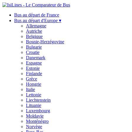
Bus au départ de France
Bus au départ d'Europe ▾
Allemagne
Autriche
Belgique
Bosnie-Herzégovine
Bulgarie
Croatie
Danemark
Espagne
Estonie
Finlande
Grèce
Hongrie
Italie
Lettonie
Liechtenstein
Lituanie
Luxembourg
Moldavie
Monténégro
Norvège
Pays-Bas