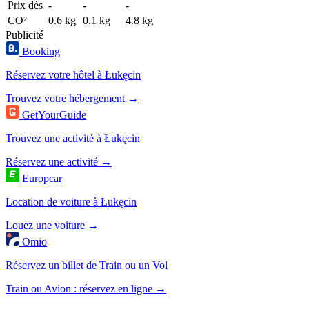
Prix dès
-
-
-
CO²
0.6 kg
0.1 kg
4.8 kg
Publicité
Booking
Réservez votre hôtel à Łukęcin
Trouvez votre hébergement →
GetYourGuide
Trouvez une activité à Łukęcin
Réservez une activité →
Europcar
Location de voiture à Łukęcin
Louez une voiture →
Omio
Réservez un billet de Train ou un Vol
Train ou Avion : réservez en ligne →