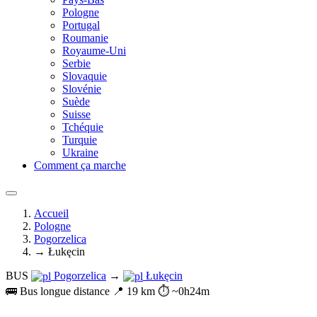
Pologne
Portugal
Roumanie
Royaume-Uni
Serbie
Slovaquie
Slovénie
Suède
Suisse
Tchéquie
Turquie
Ukraine
Comment ça marche
Accueil
Pologne
Pogorzelica
→ Łukęcin
BUS
Pogorzelica
→
Łukęcin
🚌 Bus longue distance
📍 19 km
⏱️ ~0h24m