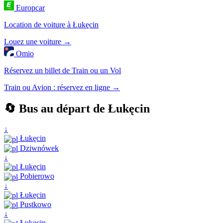
Europcar
Location de voiture à Łukęcin
Louez une voiture →
Omio
Réservez un billet de Train ou un Vol
Train ou Avion : réservez en ligne →
🔄 Bus au départ de Łukęcin
↓
Łukęcin
Dziwnówek
↓
Łukęcin
Pobierowo
↓
Łukęcin
Pustkowo
↓
Łukęcin