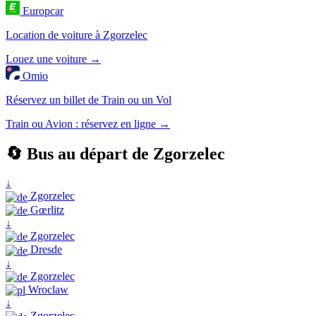
Europcar
Location de voiture à Zgorzelec
Louez une voiture →
Omio
Réservez un billet de Train ou un Vol
Train ou Avion : réservez en ligne →
🔄 Bus au départ de Zgorzelec
↓
Zgorzelec
Gœrlitz
↓
Zgorzelec
Dresde
↓
Zgorzelec
Wroclaw
↓
Zgorzelec