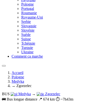
Pologne
Portugal
Roumanie
Royaume-Uni
Serbie
Slovaquie
Slovénie
Suède
Suisse
Tchéquie
Turquie
Ukraine
Comment ça marche
Accueil
Pologne
Medyka
→ Zgorzelec
BUS
Medyka
→
Zgorzelec
🚌 Bus longue distance
📍 674 km
⏱️ ~7h43m