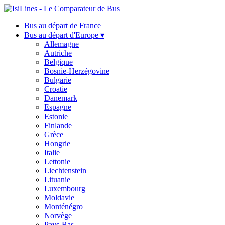
Bus au départ de France
Bus au départ d'Europe ▾
Allemagne
Autriche
Belgique
Bosnie-Herzégovine
Bulgarie
Croatie
Danemark
Espagne
Estonie
Finlande
Grèce
Hongrie
Italie
Lettonie
Liechtenstein
Lituanie
Luxembourg
Moldavie
Monténégro
Norvège
Pays-Bas