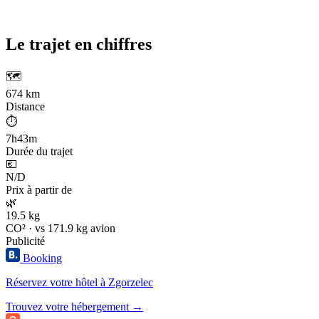
Le trajet en chiffres
🗺️
674 km
Distance
⏱️
7h43m
Durée du trajet
💶
N/D
Prix à partir de
🌿
19.5 kg
CO² · vs 171.9 kg avion
Publicité
Booking
Réservez votre hôtel à Zgorzelec
Trouvez votre hébergement →