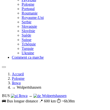
Pologne
Portugal
Roumanie
Royaume-Uni
Serbie
Slovaquie
Slovénie
Suède
Suisse
Tchéquie
Turquie
Ukraine
Comment ça marche
Accueil
Pologne
Iłowa
→ Wolpertshausen
BUS
Iłowa
→
Wolpertshausen
🚌 Bus longue distance
📍 600 km
⏱️ ~6h38m