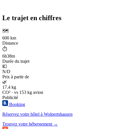
Le trajet en chiffres
🗺️
600 km
Distance
⏱️
6h38m
Durée du trajet
💶
N/D
Prix à partir de
🌿
17.4 kg
CO² · vs 153 kg avion
Publicité
Booking
Réservez votre hôtel à Wolpertshausen
Trouvez votre hébergement →