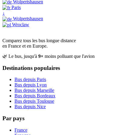
Wolpertshausen
Paris
↓
Wolpertshausen
Wroclaw
Comparez tous les bus longue distance
en France et en Europe.
🌿 Le bus, jusqu'à
9×
moins polluant que l'avion
Destinations populaires
Bus depuis Paris
Bus depuis Lyon
Bus depuis Marseille
Bus depuis Bordeaux
Bus depuis Toulouse
Bus depuis Nice
Par pays
France