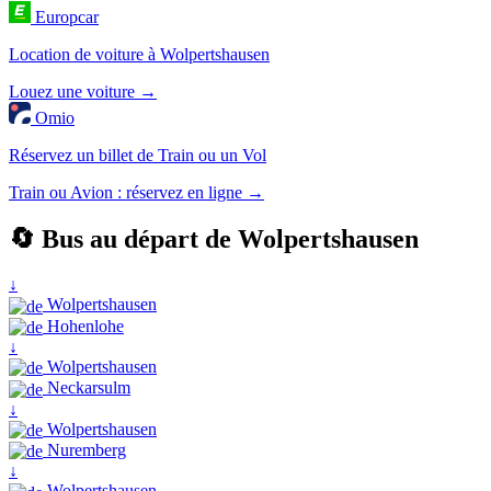
Europcar
Location de voiture à Wolpertshausen
Louez une voiture →
Omio
Réservez un billet de Train ou un Vol
Train ou Avion : réservez en ligne →
🔄 Bus au départ de Wolpertshausen
↓
Wolpertshausen
Hohenlohe
↓
Wolpertshausen
Neckarsulm
↓
Wolpertshausen
Nuremberg
↓
Wolpertshausen