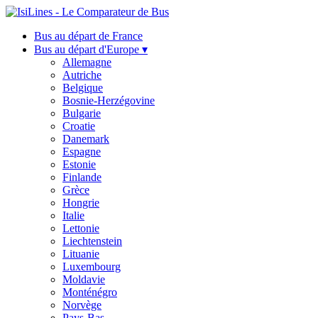
Bus au départ de France
Bus au départ d'Europe ▾
Allemagne
Autriche
Belgique
Bosnie-Herzégovine
Bulgarie
Croatie
Danemark
Espagne
Estonie
Finlande
Grèce
Hongrie
Italie
Lettonie
Liechtenstein
Lituanie
Luxembourg
Moldavie
Monténégro
Norvège
Pays-Bas