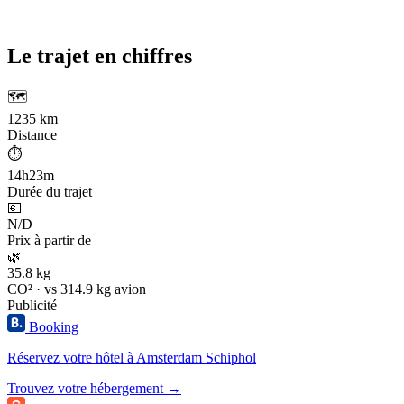
Le trajet en chiffres
🗺️
1235 km
Distance
⏱️
14h23m
Durée du trajet
💶
N/D
Prix à partir de
🌿
35.8 kg
CO² · vs 314.9 kg avion
Publicité
Booking
Réservez votre hôtel à Amsterdam Schiphol
Trouvez votre hébergement →