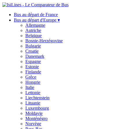
Bus au départ de France
Bus au départ d'Europe ▾
Allemagne
Autriche
Belgique
Bosnie-Herzégovine
Bulgarie
Croatie
Danemark
Espagne
Estonie
Finlande
Grèce
Hongrie
Italie
Lettonie
Liechtenstein
Lituanie
Luxembourg
Moldavie
Monténégro
Norvège
Pays-Bas