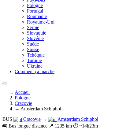
Pologne
Portugal
Roumanie
Royaume-Uni
Serbie
Slovaquie
Slovénie
Suède
Suisse
Tchéquie
Turquie
Ukraine
Comment ça marche
Accueil
Pologne
Cracovie
→ Amsterdam Schiphol
BUS
Cracovie
→
Amsterdam Schiphol
🚌 Bus longue distance
📍 1235 km
⏱️ ~14h23m