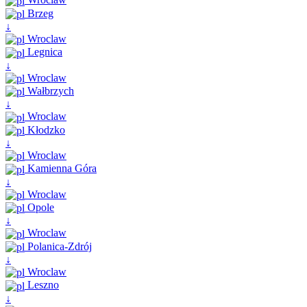
Brzeg
↓
Wroclaw
Legnica
↓
Wroclaw
Wałbrzych
↓
Wroclaw
Kłodzko
↓
Wroclaw
Kamienna Góra
↓
Wroclaw
Opole
↓
Wroclaw
Polanica-Zdrój
↓
Wroclaw
Leszno
↓