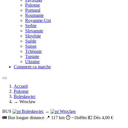
Pologne
Portugal
Roumanie
Royaume-Uni
Serbie
Slovaquie
Slovénie
Suède
Suisse
Tchéquie
Turquie
Ukraine
Comment ça marche
Accueil
Pologne
Bolesławiec
→ Wroclaw
BUS
Bolesławiec
→
Wroclaw
🚌 Bus longue distance
📍 117 km
⏱️ ~1h49m
💶 Dès 4,00 €