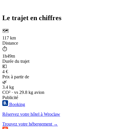
Le trajet en chiffres
🗺️
117 km
Distance
⏱️
1h49m
Durée du trajet
💶
4 €
Prix à partir de
🌿
3.4 kg
CO² · vs 29.8 kg avion
Publicité
Booking
Réservez votre hôtel à Wroclaw
Trouvez votre hébergement →