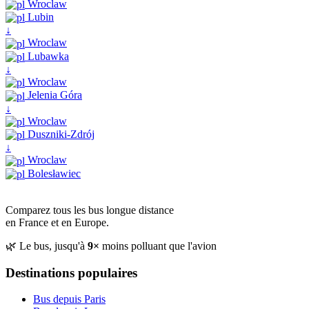
Wroclaw
Lubin
↓
Wroclaw
Lubawka
↓
Wroclaw
Jelenia Góra
↓
Wroclaw
Duszniki-Zdrój
↓
Wroclaw
Bolesławiec
Comparez tous les bus longue distance
en France et en Europe.
🌿 Le bus, jusqu'à
9×
moins polluant que l'avion
Destinations populaires
Bus depuis Paris