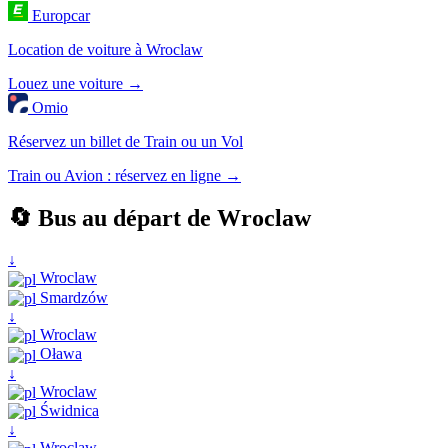
Europcar
Location de voiture à Wroclaw
Louez une voiture →
Omio
Réservez un billet de Train ou un Vol
Train ou Avion : réservez en ligne →
🔄 Bus au départ de Wroclaw
↓
Wroclaw
Smardzów
↓
Wroclaw
Oława
↓
Wroclaw
Świdnica
↓
Wroclaw