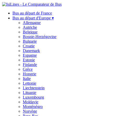
Bus au départ de France
Bus au départ d'Europe ▾
Allemagne
Autriche
Belgique
Bosnie-Herzégovine
Bulgarie
Croatie
Danemark
Espagne
Estonie
Finlande
Grèce
Hongrie
Italie
Lettonie
Liechtenstein
Lituanie
Luxembourg
Moldavie
Monténégro
Norvège
Pays-Bas