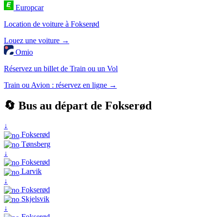
Europcar
Location de voiture à Fokserød
Louez une voiture →
Omio
Réservez un billet de Train ou un Vol
Train ou Avion : réservez en ligne →
🔄 Bus au départ de Fokserød
↓
Fokserød
Tønsberg
↓
Fokserød
Larvik
↓
Fokserød
Skjelsvik
↓
Fokserød