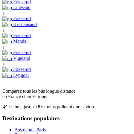
Fokserød
Lillesand
↓
Fokserød
Kristiansand
↓
Fokserød
Mandal
↓
Fokserød
Vigeland
↓
Fokserød
Lyngdal
Comparez tous les bus longue distance
en France et en Europe.
🌿 Le bus, jusqu'à
9×
moins polluant que l'avion
Destinations populaires
Bus depuis Paris