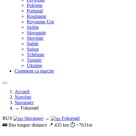
Pologne
Portugal
Roumanie
Royaume-Uni
Serbie
Slovaquie
Slovénie
Suède
Suisse
Tchéquie
Turquie
Ukraine
Comment ça marche
Accueil
Norvège
Stavanger
→ Fokserød
BUS
Stavanger
→
Fokserød
🚌 Bus longue distance
📍 435 km
⏱️ ~7h31m