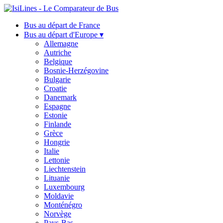
Bus au départ de France
Bus au départ d'Europe ▾
Allemagne
Autriche
Belgique
Bosnie-Herzégovine
Bulgarie
Croatie
Danemark
Espagne
Estonie
Finlande
Grèce
Hongrie
Italie
Lettonie
Liechtenstein
Lituanie
Luxembourg
Moldavie
Monténégro
Norvège
Pays-Bas