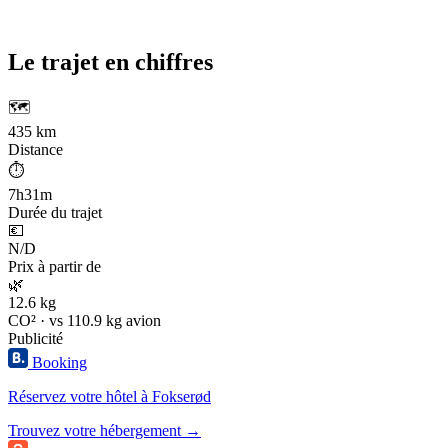
Le trajet en chiffres
🗺️
435 km
Distance
⏱️
7h31m
Durée du trajet
💶
N/D
Prix à partir de
🌿
12.6 kg
CO² · vs 110.9 kg avion
Publicité
Booking
Réservez votre hôtel à Fokserød
Trouvez votre hébergement →