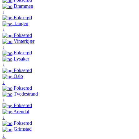
Drammen
↓
Fokserød
Tangen
↓
Fokserød
Vinterkjær
↓
Fokserød
Lysaker
↓
Fokserød
Oslo
↓
Fokserød
Tvedestrand
↓
Fokserød
Arendal
↓
Fokserød
Grimstad
↓