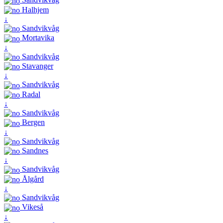
Halhjem
↓
Sandvikvåg
Mortavika
↓
Sandvikvåg
Stavanger
↓
Sandvikvåg
Radal
↓
Sandvikvåg
Bergen
↓
Sandvikvåg
Sandnes
↓
Sandvikvåg
Ålgård
↓
Sandvikvåg
Vikeså
↓