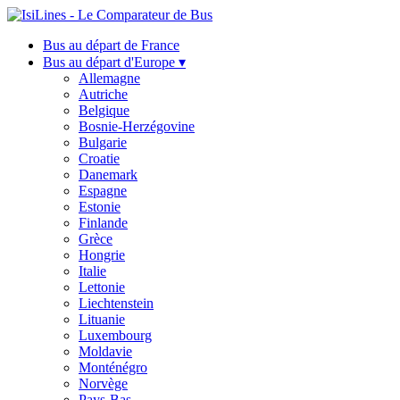
Bus au départ de France
Bus au départ d'Europe ▾
Allemagne
Autriche
Belgique
Bosnie-Herzégovine
Bulgarie
Croatie
Danemark
Espagne
Estonie
Finlande
Grèce
Hongrie
Italie
Lettonie
Liechtenstein
Lituanie
Luxembourg
Moldavie
Monténégro
Norvège
Pays-Bas