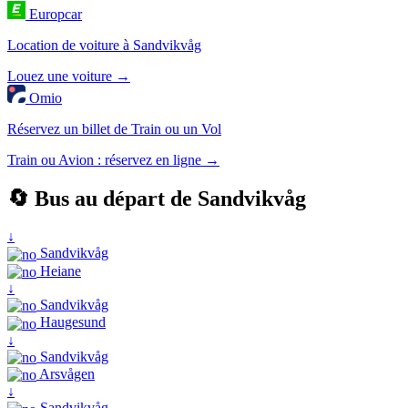
Europcar
Location de voiture à Sandvikvåg
Louez une voiture →
Omio
Réservez un billet de Train ou un Vol
Train ou Avion : réservez en ligne →
🔄 Bus au départ de Sandvikvåg
↓
Sandvikvåg
Heiane
↓
Sandvikvåg
Haugesund
↓
Sandvikvåg
Arsvågen
↓
Sandvikvåg