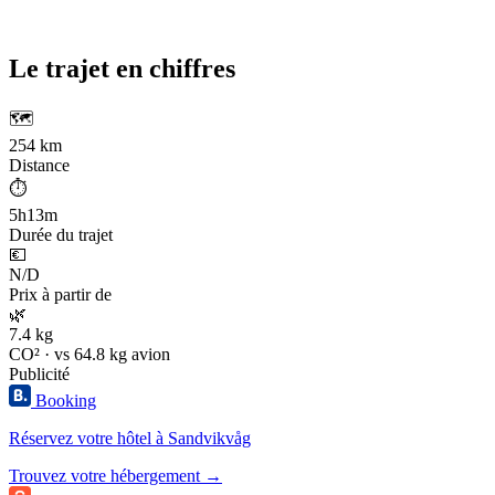
Le trajet en chiffres
🗺️
254 km
Distance
⏱️
5h13m
Durée du trajet
💶
N/D
Prix à partir de
🌿
7.4 kg
CO² · vs 64.8 kg avion
Publicité
Booking
Réservez votre hôtel à Sandvikvåg
Trouvez votre hébergement →