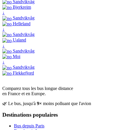
Sandvikvåg
Bjerkreim
↓
Sandvikvåg
Helleland
↓
Sandvikvåg
Ualand
↓
Sandvikvåg
Moi
↓
Sandvikvåg
Flekkefjord
Comparez tous les bus longue distance
en France et en Europe.
🌿 Le bus, jusqu'à
9×
moins polluant que l'avion
Destinations populaires
Bus depuis Paris