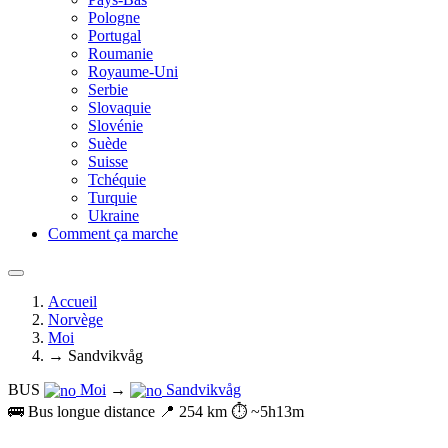
Pologne
Portugal
Roumanie
Royaume-Uni
Serbie
Slovaquie
Slovénie
Suède
Suisse
Tchéquie
Turquie
Ukraine
Comment ça marche
Accueil
Norvège
Moi
→ Sandvikvåg
BUS
Moi
→
Sandvikvåg
🚌 Bus longue distance
📍 254 km
⏱️ ~5h13m