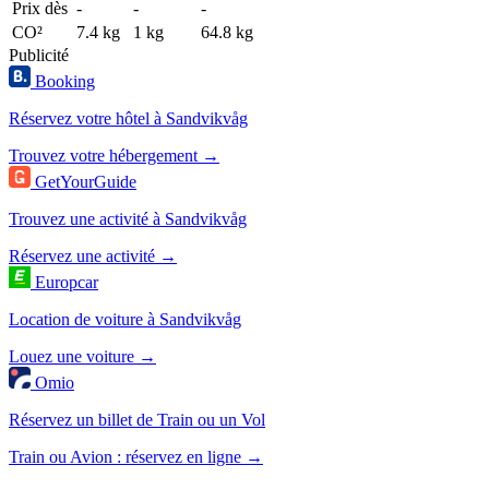
Prix dès
-
-
-
CO²
7.4 kg
1 kg
64.8 kg
Publicité
Booking
Réservez votre hôtel à Sandvikvåg
Trouvez votre hébergement →
GetYourGuide
Trouvez une activité à Sandvikvåg
Réservez une activité →
Europcar
Location de voiture à Sandvikvåg
Louez une voiture →
Omio
Réservez un billet de Train ou un Vol
Train ou Avion : réservez en ligne →