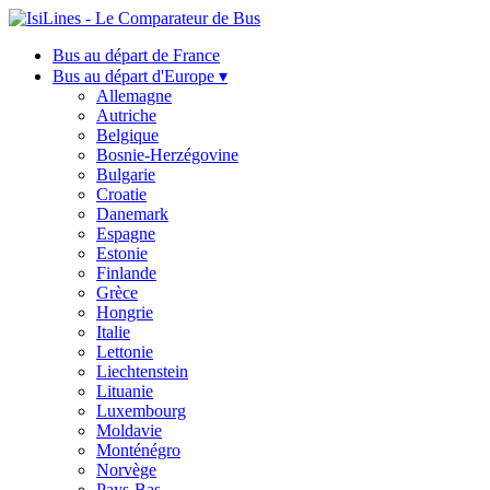
Bus au départ de France
Bus au départ d'Europe ▾
Allemagne
Autriche
Belgique
Bosnie-Herzégovine
Bulgarie
Croatie
Danemark
Espagne
Estonie
Finlande
Grèce
Hongrie
Italie
Lettonie
Liechtenstein
Lituanie
Luxembourg
Moldavie
Monténégro
Norvège
Pays-Bas