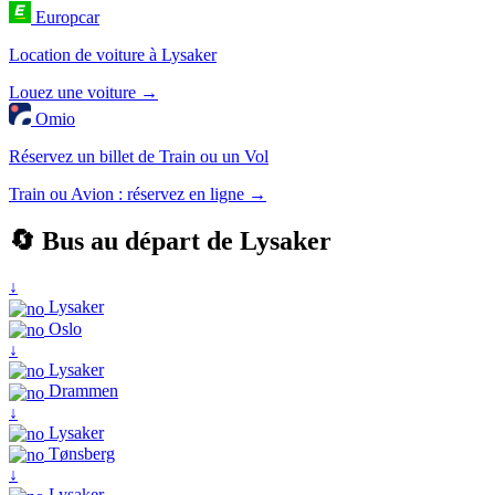
Europcar
Location de voiture à Lysaker
Louez une voiture →
Omio
Réservez un billet de Train ou un Vol
Train ou Avion : réservez en ligne →
🔄 Bus au départ de Lysaker
↓
Lysaker
Oslo
↓
Lysaker
Drammen
↓
Lysaker
Tønsberg
↓
Lysaker