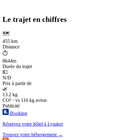
Le trajet en chiffres
🗺️
455 km
Distance
⏱️
8h44m
Durée du trajet
💶
N/D
Prix à partir de
🌿
13.2 kg
CO² · vs 116 kg avion
Publicité
Booking
Réservez votre hôtel à Lysaker
Trouvez votre hébergement →