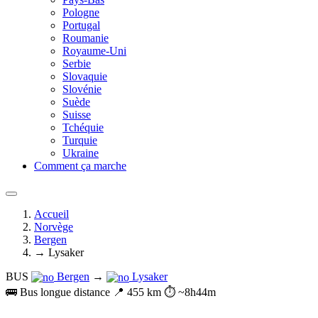
Pologne
Portugal
Roumanie
Royaume-Uni
Serbie
Slovaquie
Slovénie
Suède
Suisse
Tchéquie
Turquie
Ukraine
Comment ça marche
Accueil
Norvège
Bergen
→ Lysaker
BUS
Bergen
→
Lysaker
🚌 Bus longue distance
📍 455 km
⏱️ ~8h44m