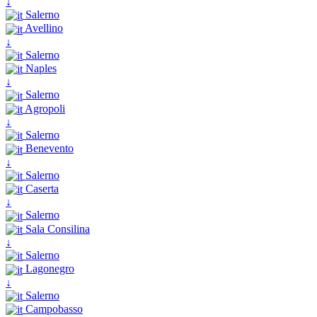
↓
Salerno
Avellino
↓
Salerno
Naples
↓
Salerno
Agropoli
↓
Salerno
Benevento
↓
Salerno
Caserta
↓
Salerno
Sala Consilina
↓
Salerno
Lagonegro
↓
Salerno
Campobasso