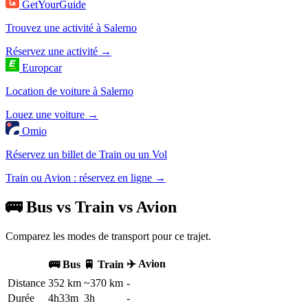
GetYourGuide
Trouvez une activité à Salerno
Réservez une activité →
Europcar
Location de voiture à Salerno
Louez une voiture →
Omio
Réservez un billet de Train ou un Vol
Train ou Avion : réservez en ligne →
🚌 Bus vs Train vs Avion
Comparez les modes de transport pour ce trajet.
✈️ Avion
🚌 Bus
🚆 Train
Distance
352 km
~370 km
-
Durée
4h33m
3h
-