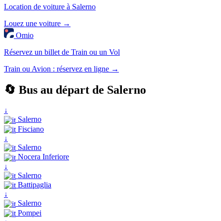
Location de voiture à Salerno
Louez une voiture →
Omio
Réservez un billet de Train ou un Vol
Train ou Avion : réservez en ligne →
🔄 Bus au départ de Salerno
↓
Salerno
Fisciano
↓
Salerno
Nocera Inferiore
↓
Salerno
Battipaglia
↓
Salerno
Pompei