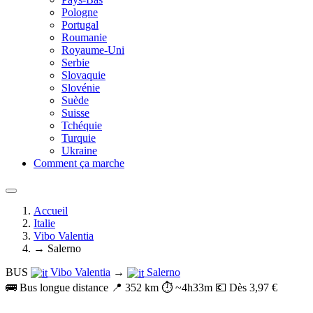
Pologne
Portugal
Roumanie
Royaume-Uni
Serbie
Slovaquie
Slovénie
Suède
Suisse
Tchéquie
Turquie
Ukraine
Comment ça marche
Accueil
Italie
Vibo Valentia
→ Salerno
BUS
Vibo Valentia
→
Salerno
🚌 Bus longue distance
📍 352 km
⏱️ ~4h33m
💶 Dès 3,97 €