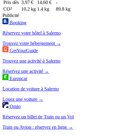
Prix dès
3,97 €
14,60 €
-
CO²
10.2 kg
1.4 kg
89.8 kg
Publicité
Booking
Réservez votre hôtel à Salerno
Trouvez votre hébergement →
GetYourGuide
Trouvez une activité à Salerno
Réservez une activité →
Europcar
Location de voiture à Salerno
Louez une voiture →
Omio
Réservez un billet de Train ou un Vol
Train ou Avion : réservez en ligne →