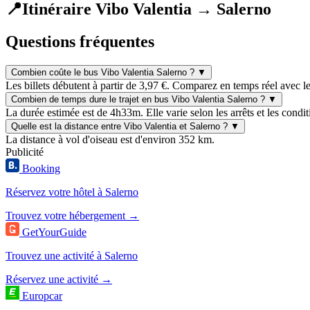
📍
Itinéraire Vibo Valentia → Salerno
Questions fréquentes
Combien coûte le bus Vibo Valentia Salerno ?
▼
Les billets débutent à partir de 3,97 €. Comparez en temps réel avec l
Combien de temps dure le trajet en bus Vibo Valentia Salerno ?
▼
La durée estimée est de 4h33m. Elle varie selon les arrêts et les condit
Quelle est la distance entre Vibo Valentia et Salerno ?
▼
La distance à vol d'oiseau est d'environ 352 km.
Publicité
Booking
Réservez votre hôtel à Salerno
Trouvez votre hébergement →
GetYourGuide
Trouvez une activité à Salerno
Réservez une activité →
Europcar