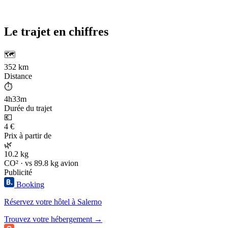
Le trajet en chiffres
🗺️
352 km
Distance
⏱️
4h33m
Durée du trajet
💶
4 €
Prix à partir de
🌿
10.2 kg
CO² · vs 89.8 kg avion
Publicité
Booking
Réservez votre hôtel à Salerno
Trouvez votre hébergement →