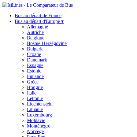
Bus au départ de France
Bus au départ d'Europe ▾
Allemagne
Autriche
Belgique
Bosnie-Herzégovine
Bulgarie
Croatie
Danemark
Espagne
Estonie
Finlande
Grèce
Hongrie
Italie
Lettonie
Liechtenstein
Lituanie
Luxembourg
Moldavie
Monténégro
Norvège
Pays-Bas